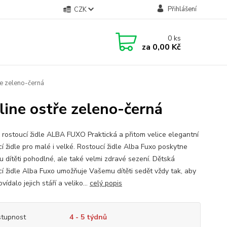
Přihlášení
CZK
0
ks
za
0,00 Kč
ře zeleno-černá
ine ostře zeleno-černá
 rostoucí židle ALBA FUXO Praktická a přitom velice elegantní
í židle pro malé i velké. Rostoucí židle Alba Fuxo poskytne
 dítěti pohodlné, ale také velmi zdravé sezení. Dětská
cí židle Alba Fuxo umožňuje Vašemu dítěti sedět vždy tak, aby
vídalo jejich stáří a veliko...
celý popis
tupnost
4 - 5 týdnů