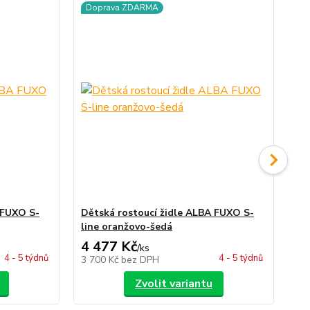
Doprava ZDARMA
D
 FUXO S-
Dětská rostoucí židle ALBA FUXO S-
Dě
line oranžovo-šedá
li
4 477 Kč
4 
/
ks
4 - 5 týdnů
4 - 5 týdnů
3 700 Kč
bez DPH
3 
Zvolit variantu