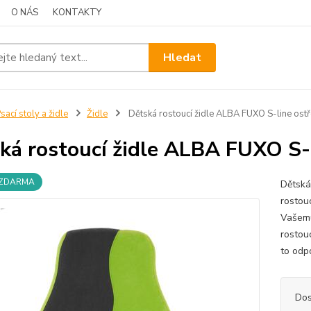
O NÁS
KONTAKTY
Hledat
sací stoly a židle
Židle
Dětská rostoucí židle ALBA FUXO S-line ost
ká rostoucí židle ALBA FUXO S-l
 ZDARMA
Dětská
rostouc
Vašemu
rostou
to odpo
Dos