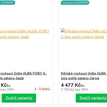
a ZDARMA
Doprava ZDARMA
rostoucí židle ALBA FUXO S-
Dětská rostoucí židle ALBA
tře zeleno-šedá
line ostře zeleno-černá
 Kč
4 477 Kč
/
ks
/
ks
4 - 5 týdnů
č
bez DPH
3 700 Kč
bez DPH
Zvolit variantu
Zvolit variantu