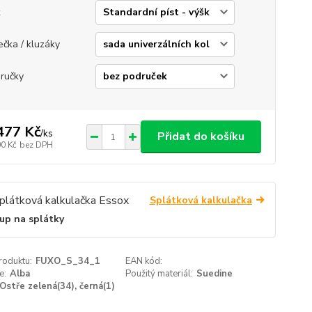
ečka / kluzáky
ručky
477 Kč
/
ks
Přidat do košíku
00 Kč
bez DPH
Splátková kalkulačka
up na splátky
roduktu:
FUXO_S_34_1
EAN kód:
e:
Alba
Použitý materiál:
Suedine
Ostře zelená(34), černá(1)