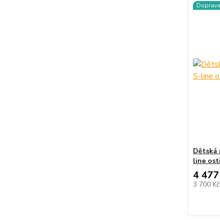
Doprav
Dětská 
line os
4 477
3 700 K