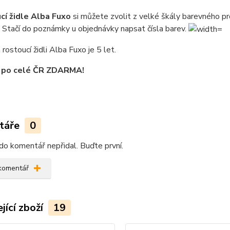
cí židle Alba Fuxo
si můžete zvolit z velké škály barevného p
 Stačí do poznámky u objednávky napsat čísla barev.
 rostoucí židli Alba Fuxo je 5 let.
 po celé ČR ZDARMA!
táře
0
do komentář nepřidal. Buďte první.
 komentář
jící zboží
19