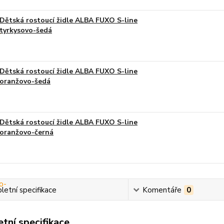
Dětská rostoucí židle ALBA FUXO S-line
tyrkysovo-šedá
Dětská rostoucí židle ALBA FUXO S-line
oranžovo-šedá
Dětská rostoucí židle ALBA FUXO S-line
oranžovo-černá
etní specifikace
Komentáře
0
tní specifikace