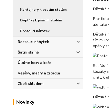
Dětská 
Kontejnery k psacím stolům
Praktická
Doplňky k psacím stolům
ale také 
Rostoucí nábytek
Dětská r
tím mu po
Rostoucí nábytek
opěrky s
Šatní skříně
Úložné boxy a koše
Součástí
kluzáky, 
Věšáky, metry a zrcadla
cm) z kr
Zboží skladem
Dětská r
Novinky