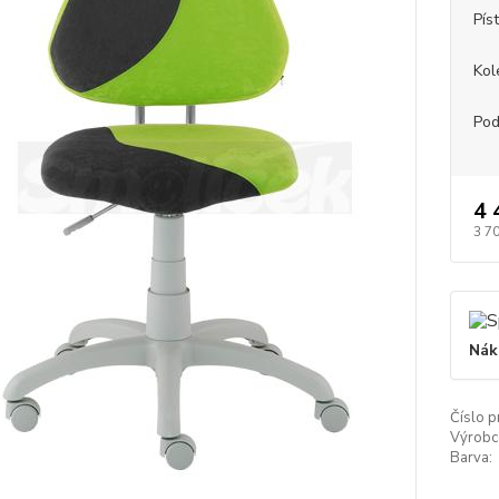
Píst
Kol
Pod
4 
3 7
Nák
Číslo p
Výrobc
Barva: