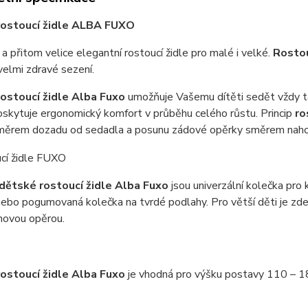
rostoucí židle ALBA FUXO
 a přitom velice elegantní rostoucí židle pro malé i velké.
Rostou
velmi zdravé sezení.
ostoucí židle Alba Fuxo
umožňuje Vašemu dítěti sedět vždy tak,
skytuje ergonomický komfort v průběhu celého růstu. Princip
ro
měrem dozadu od sedadla a posunu zádové opěrky směrem naho
dětské rostoucí židle Alba Fuxo
jsou univerzální kolečka pro 
nebo pogumovaná kolečka na tvrdé podlahy. Pro větší děti je zd
uhovou opěrou.
ostoucí židle Alba Fuxo
je vhodná pro výšku postavy 110 – 1