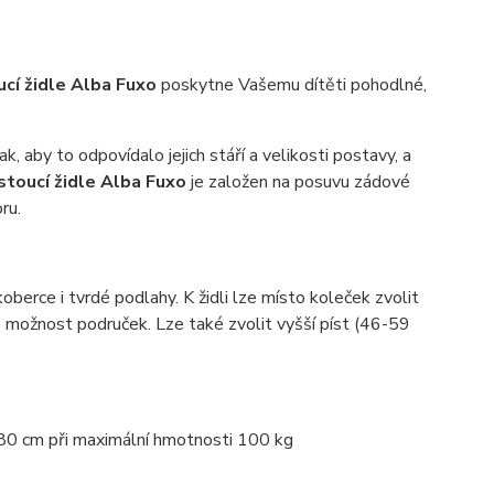
cí židle Alba Fuxo
poskytne Vašemu dítěti pohodlné,
 aby to odpovídalo jejich stáří a velikosti postavy, a
stoucí židle Alba Fuxo
je založen na posuvu zádové
ru.
koberce i tvrdé podlahy. K židli lze místo koleček zvolit
e možnost područek. Lze také zvolit vyšší píst (46-59
80 cm při maximální hmotnosti 100 kg