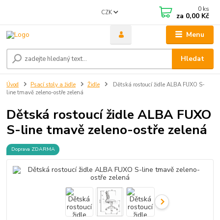
0
ks
CZK
za
0,00 Kč
Menu
Hledat
Úvod
Psací stoly a židle
Židle
Dětská rostoucí židle ALBA FUXO S-
line tmavě zeleno-ostře zelená
Dětská rostoucí židle ALBA FUXO
S-line tmavě zeleno-ostře zelená
Doprava ZDARMA