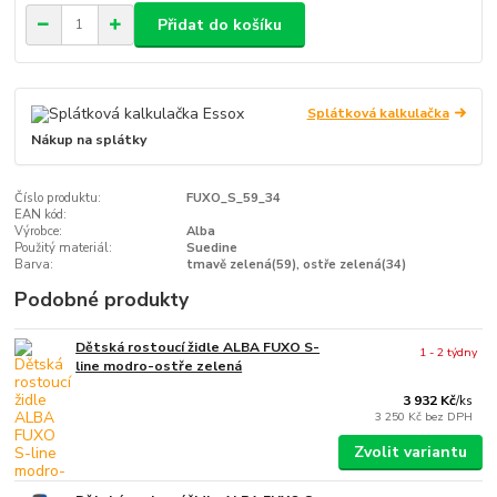
Přidat do košíku
Splátková kalkulačka
Nákup na splátky
Číslo produktu:
FUXO_S_59_34
EAN kód:
Výrobce:
Alba
Použitý materiál:
Suedine
Barva:
tmavě zelená(59), ostře zelená(34)
Podobné produkty
Dětská rostoucí židle ALBA FUXO S-
1 - 2 týdny
line modro-ostře zelená
3 932 Kč
/
ks
3 250 Kč
bez DPH
Zvolit variantu