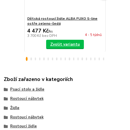
Dětská rostoucí židle ALBA FUXO S-line
Dětská rost
ostře zeleno-šedá
ostře zelen
4 477 Kč
4 477 Kč
/
ks
4 - 5 týdnů
3 700 Kč
bez DPH
3 700 Kč
bez
Zvolit variantu
Zboží zařazeno v kategoriích
Psací stoly a židle
Rostoucí nábytek
Židle
Rostoucí nábytek
Rostoucí židle