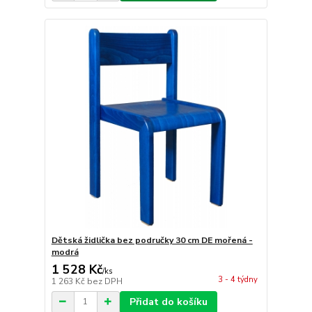
Dětská židlička bez područky 30 cm DE mořená -
modrá
1 528 Kč
/
ks
3 - 4 týdny
1 263 Kč
bez DPH
Přidat do košíku