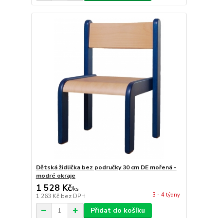
Dětská židlička bez područky 30 cm DE mořená -
modré okraje
1 528 Kč
/
ks
3 - 4 týdny
1 263 Kč
bez DPH
Přidat do košíku