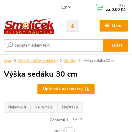
0
ks
CZK
za
0,00 Kč
Menu
Hledat
Úvod
Dětské stolečky a židličky
Židličky
Výška sedáku 30 cm
Výška sedáku 30 cm
Upřesnit parametry
Nejnovější
Nejlevnější
Nejdražší
Zobrazuji 1-17 z 17
strana
z 1