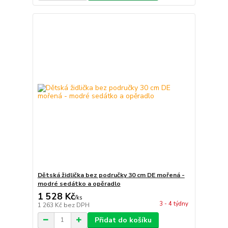
Dětská židlička bez područky 30 cm DE mořená -
modré sedátko a opěradlo
1 528 Kč
/
ks
3 - 4 týdny
1 263 Kč
bez DPH
Přidat do košíku