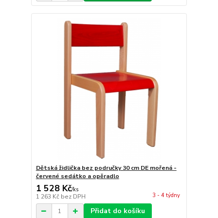
Dětská židlička bez područky 30 cm DE mořená -
červené sedátko a opěradlo
1 528 Kč
/
ks
3 - 4 týdny
1 263 Kč
bez DPH
Přidat do košíku