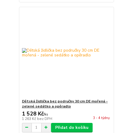
Dětská židlička bez područky 30 cm DE mořená -
zelené sedátko a opěradlo
1 528 Kč
/
ks
3 - 4 týdny
1 263 Kč
bez DPH
Přidat do košíku