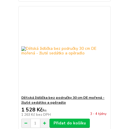
Dětská židlička bez područky 30 cm DE mořená -
žluté sedátko a opěradlo
1 528 Kč
/
ks
3 - 4 týdny
1 263 Kč
bez DPH
Přidat do košíku