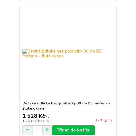
Dětská židlička bez područky 30 cm DE mořená -
žluté okraje
1 528 Kč
/
ks
3 - 4 týdny
1 263 Kč
bez DPH
Přidat do košíku