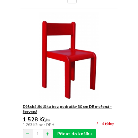
Dětská židlička bez područky 30 cm DE mořená -
červená
1 528 Kč
/
ks
3 - 4 týdny
1 263 Kč
bez DPH
Přidat do košíku