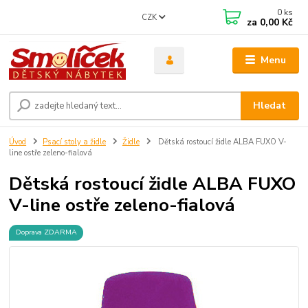
0
ks
CZK
za
0,00 Kč
Menu
Hledat
Úvod
Psací stoly a židle
Židle
Dětská rostoucí židle ALBA FUXO V-
line ostře zeleno-fialová
Dětská rostoucí židle ALBA FUXO
V-line ostře zeleno-fialová
Doprava ZDARMA