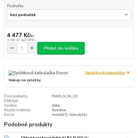
Područky
4 477 Kč
/
ks
3 700 Kč
bez DPH
Přidat do košíku
Splátková kalkulačka
Nákup na splátky
Číslo produktu:
FUXO_V_34_22
EAN kód:
Výrobce:
Alba
Použitý materiál:
Suedine
Barva:
modrá(7), růžová(41)
Podobné produkty
Dětská rostoucí židle ALBA FUXO V-