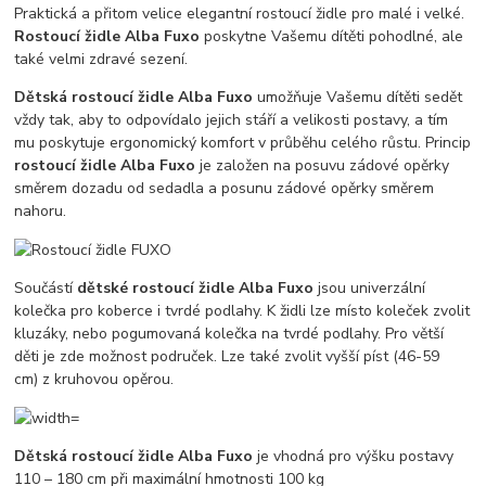
Praktická a přitom velice elegantní rostoucí židle pro malé i velké.
Rostoucí židle Alba Fuxo
poskytne Vašemu dítěti pohodlné, ale
také velmi zdravé sezení.
Dětská rostoucí židle Alba Fuxo
umožňuje Vašemu dítěti sedět
vždy tak, aby to odpovídalo jejich stáří a velikosti postavy, a tím
mu poskytuje ergonomický komfort v průběhu celého růstu. Princip
rostoucí židle Alba Fuxo
je založen na posuvu zádové opěrky
směrem dozadu od sedadla a posunu zádové opěrky směrem
nahoru.
Součástí
dětské rostoucí židle Alba Fuxo
jsou univerzální
kolečka pro koberce i tvrdé podlahy. K židli lze místo koleček zvolit
kluzáky, nebo pogumovaná kolečka na tvrdé podlahy. Pro větší
děti je zde možnost područek. Lze také zvolit vyšší píst (46-59
cm) z kruhovou opěrou.
Dětská rostoucí židle Alba Fuxo
je vhodná pro výšku postavy
110 – 180 cm při maximální hmotnosti 100 kg