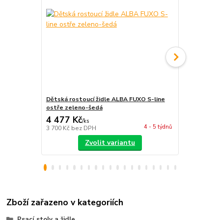
Dětská rostoucí židle ALBA FUXO S-line
Dětská rost
ostře zeleno-šedá
ostře zelen
4 477 Kč
4 477 Kč
/
ks
4 - 5 týdnů
3 700 Kč
bez DPH
3 700 Kč
bez
Zvolit variantu
Zboží zařazeno v kategoriích
Psací stoly a židle