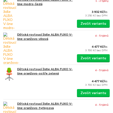
1 - 2 týdny
line modro-šedá
3 932 Kč
/
ks
3 250 Kč
bez DPH
Zvolit variantu
Dětská rostoucí židle ALBA FUXO V-
4 - 5 týdnů
line oranžovo-vínová
4 477 Kč
/
ks
3 700 Kč
bez DPH
Zvolit variantu
Dětská rostoucí židle ALBA FUXO V-
4 - 5 týdnů
line oranžovo-ostře zelená
4 477 Kč
/
ks
3 700 Kč
bez DPH
Zvolit variantu
Dětská rostoucí židle ALBA FUXO V-
4 - 5 týdnů
line oranžovo-tyrkysova