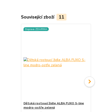
Související zboží
11
Doprava ZDARMA
Doprava ZD
Dětská rostoucí židle ALBA FUXO S-line
Dětská rost
modro-ostře zelená
modro-šed