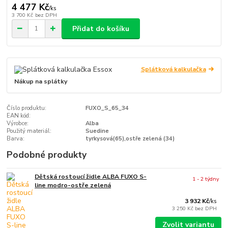
4 477 Kč
/
ks
3 700 Kč
bez DPH
Přidat do košíku
Splátková kalkulačka
Nákup na splátky
Číslo produktu:
FUXO_S_65_34
EAN kód:
Výrobce:
Alba
Použitý materiál:
Suedine
Barva:
tyrkysová(65),ostře zelená (34)
Podobné produkty
Dětská rostoucí židle ALBA FUXO S-
1 - 2 týdny
line modro-ostře zelená
3 932 Kč
/
ks
3 250 Kč
bez DPH
Zvolit variantu