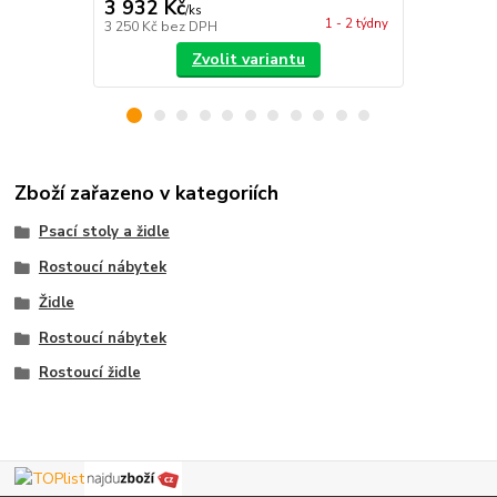
3 932 Kč
4 477 Kč
/
ks
1 - 2 týdny
3 250 Kč
bez DPH
3 700 Kč
bez
Zvolit variantu
Zboží zařazeno v kategoriích
Psací stoly a židle
Rostoucí nábytek
Židle
Rostoucí nábytek
Rostoucí židle