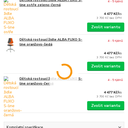
Dětská rostoucí židle ALBA FUXO S-
4 - 5 týdnů
line ostře zeleno-černá
4 477 Kč
/
ks
3 700 Kč
bez DPH
Zvolit variantu
Dětská rostoucí židle ALBA FUXO S-
4 - 5 týdnů
line oranžovo-šedá
4 477 Kč
/
ks
3 700 Kč
bez DPH
Zvolit variantu
Dětská rostoucí židle ALBA FUXO S-
4 - 5 týdnů
line oranžovo-černá
4 477 Kč
/
ks
3 700 Kč
bez DPH
Zvolit variantu
Kompletní specifikace