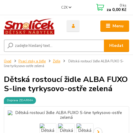
0
ks
CZK
za
0,00 Kč
Menu
Hledat
Úvod
Psací stoly a židle
Židle
Dětská rostoucí židle ALBA FUXO S-
line tyrkysovo-ostře zelená
Dětská rostoucí židle ALBA FUXO
S-line tyrkysovo-ostře zelená
Doprava ZDARMA