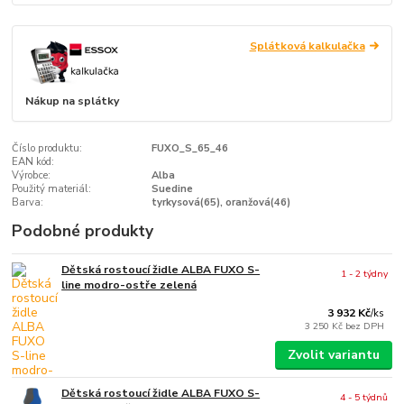
Splátková kalkulačka
Nákup na splátky
Číslo produktu:
FUXO_S_65_46
EAN kód:
Výrobce:
Alba
Použitý materiál:
Suedine
Barva:
tyrkysová(65), oranžová(46)
Podobné produkty
Dětská rostoucí židle ALBA FUXO S-
1 - 2 týdny
line modro-ostře zelená
3 932 Kč
/
ks
3 250 Kč
bez DPH
Zvolit variantu
Dětská rostoucí židle ALBA FUXO S-
4 - 5 týdnů