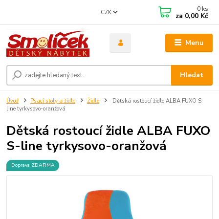
0
ks
CZK
za
0,00 Kč
Menu
Hledat
Úvod
Psací stoly a židle
Židle
Dětská rostoucí židle ALBA FUXO S-
line tyrkysovo-oranžová
Dětská rostoucí židle ALBA FUXO
S-line tyrkysovo-oranžová
Doprava ZDARMA