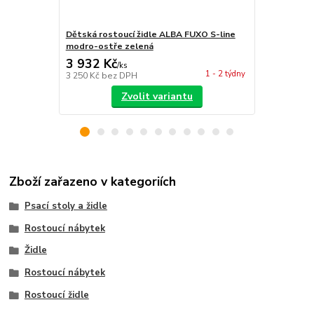
Dětská rostoucí židle ALBA FUXO S-line
Dětská rost
modro-ostře zelená
modro-šed
3 932 Kč
4 477 Kč
/
ks
1 - 2 týdny
3 250 Kč
bez DPH
3 700 Kč
bez
Zvolit variantu
Zboží zařazeno v kategoriích
Psací stoly a židle
Rostoucí nábytek
Židle
Rostoucí nábytek
Rostoucí židle