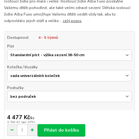
rostoucí židle pro malé i velké. Rostoucí židle Alba Fuxo poskytne
Vašemu dítěti pohodlné, ale také velmi zdravé sezení. Dětská rostoucí
židle Alba Fuxo umožňuje Vašemu dítěti sedět vždy tak, aby to
odpovídalo jejich stáří a veliko...
celý popis
Dostupnost
4 - 5 týdnů
Píst
Kolečka / kluzáky
Područky
4 477 Kč
/
ks
3 700 Kč
bez DPH
Přidat do košíku