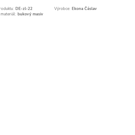
roduktu:
DE-zl-22
Výrobce:
Ekona Čáslav
 materiál:
bukový masiv