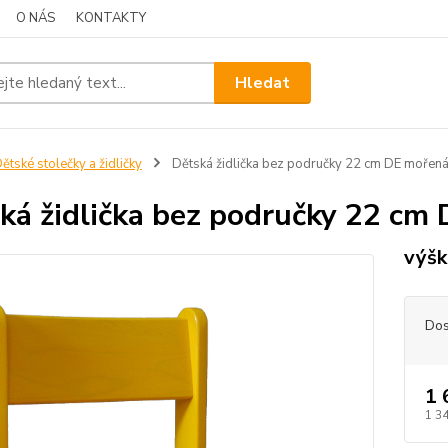
O NÁS
KONTAKTY
Hledat
ětské stolečky a židličky
Dětská židlička bez područky 22 cm DE mořená 
ká židlička bez područky 22 cm 
výšk
Dos
1 
1 3