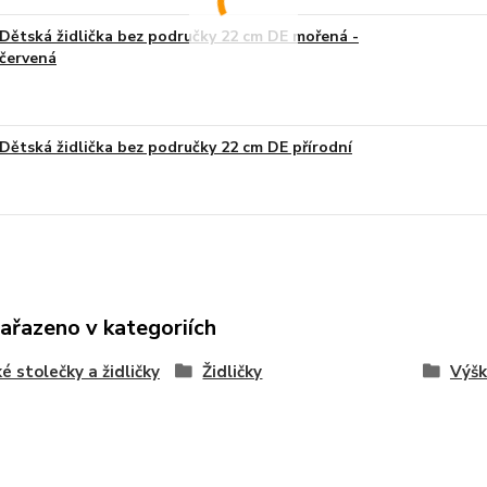
Dětská židlička bez područky 22 cm DE mořená -
červená
Dětská židlička bez područky 22 cm DE přírodní
zařazeno v kategoriích
é stolečky a židličky
Židličky
Výšk