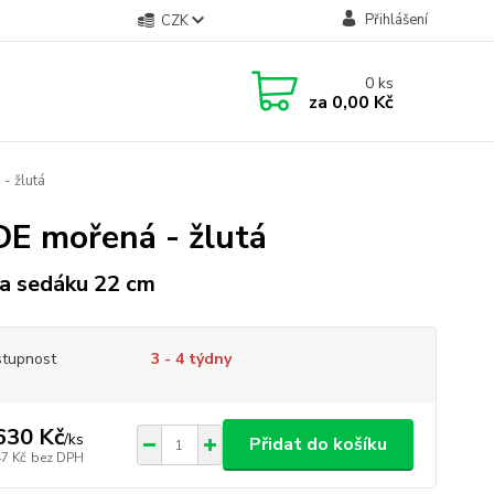
Přihlášení
CZK
0
ks
za
0,00 Kč
- žlutá
DE mořená - žlutá
a sedáku 22 cm
tupnost
3 - 4 týdny
630 Kč
/
ks
Přidat do košíku
47 Kč
bez DPH