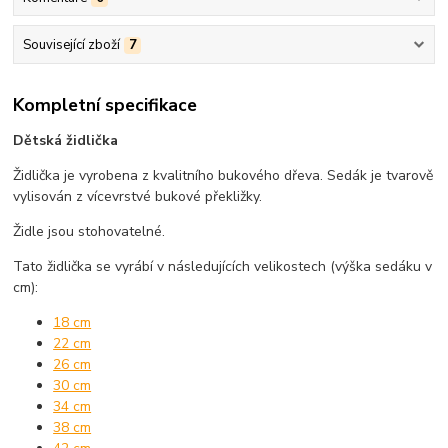
Související zboží
7
Kompletní specifikace
Dětská židlička
Židlička je vyrobena z kvalitního bukového dřeva. Sedák je tvarově
vylisován z vícevrstvé bukové překližky.
Židle jsou stohovatelné.
Tato židlička se vyrábí v následujících velikostech (výška sedáku v
cm):
18 cm
22 cm
26 cm
30 cm
34 cm
38 cm