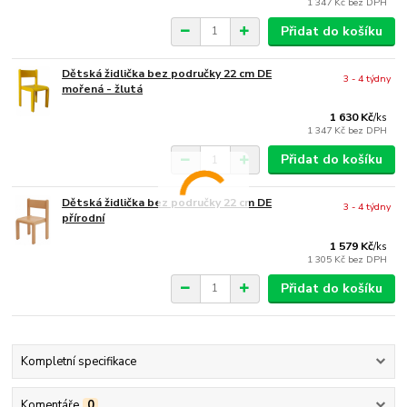
1 347 Kč
bez DPH
Přidat do košíku
Dětská židlička bez područky 22 cm DE
3 - 4 týdny
mořená - žlutá
1 630 Kč
/
ks
1 347 Kč
bez DPH
Přidat do košíku
Dětská židlička bez područky 22 cm DE
3 - 4 týdny
přírodní
1 579 Kč
/
ks
1 305 Kč
bez DPH
Přidat do košíku
Kompletní specifikace
Komentáře
0