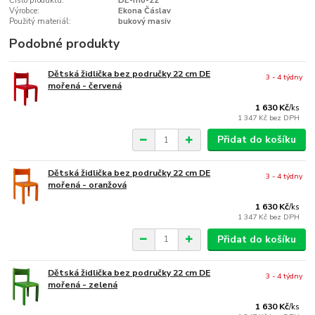
Číslo produktu:
DE-mo-22
Výrobce:
Ekona Čáslav
Použitý materiál:
bukový masiv
Podobné produkty
Dětská židlička bez područky 22 cm DE
3 - 4 týdny
mořená - červená
1 630 Kč
/
ks
1 347 Kč
bez DPH
Přidat do košíku
Dětská židlička bez područky 22 cm DE
3 - 4 týdny
mořená - oranžová
1 630 Kč
/
ks
1 347 Kč
bez DPH
Přidat do košíku
Dětská židlička bez područky 22 cm DE
3 - 4 týdny
mořená - zelená
1 630 Kč
/
ks