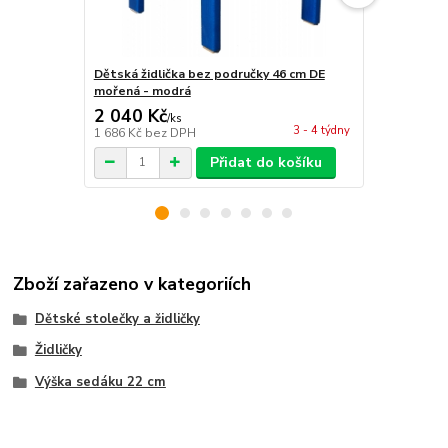
Dětská židlička bez područky 46 cm DE
Dětská židl
mořená - modrá
mořená - m
2 040 Kč
1 996 Kč
/
ks
3 - 4 týdny
1 686 Kč
bez DPH
1 650 Kč
bez
Přidat do košíku
Zboží zařazeno v kategoriích
Dětské stolečky a židličky
Židličky
Výška sedáku 22 cm