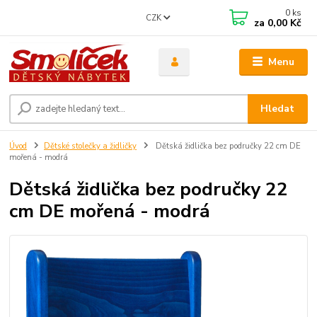
0
ks
CZK
za
0,00 Kč
Menu
Hledat
Úvod
Dětské stolečky a židličky
Dětská židlička bez područky 22 cm DE
mořená - modrá
Dětská židlička bez područky 22
cm DE mořená - modrá