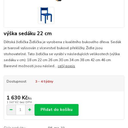
výška sedáku 22 cm
Dětská židlička Židlička je vyrobena z kvalitního bukového dřeva. Sedák
je tvarově vylisován z vícevrstvé bukové překližky. Židle jsou
stohovatelné. Tato židlička se vyrábí v následujících velikostech (výška
sedáku v cm): 18 cm 22 cm 26 cm 30 cm 34 cm 38 cm 42 cm 46 cm
Barevné možnosti jsou násled...
celý popis
Dostupnost
3 - 4 týdny
1 630 Kč
/
ks
1 347 Kč
bez DPH
Přidat do košíku