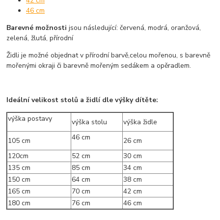
42 cm
46 cm
Barevné možnosti
jsou následující: červená, modrá, oranžová,
zelená, žlutá, přírodní
Židli je možné objednat v přírodní barvě,celou mořenou, s barevně
mořenými okraji či barevně mořeným sedákem a opěradlem.
Ideální velikost stolů a židlí dle výšky dítěte:
výška postavy
výška stolu
výška židle
46 cm
105 cm
26 cm
120cm
52 cm
30 cm
135 cm
85 cm
34 cm
150 cm
64 cm
38 cm
165 cm
70 cm
42 cm
180 cm
76 cm
46 cm