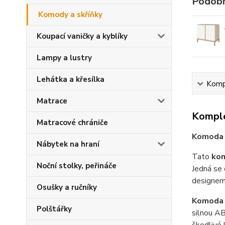
Podobn
Komody a skříňky
Koupací vaničky a kyblíky
Lampy a lustry
Lehátka a křesílka
Kompl
Matrace
Komple
Matracové chrániče
Komoda 
Nábytek na hraní
Tato
ko
Noční stolky, peřináče
Jedná se 
designem
Osušky a ručníky
Komoda 
Polštářky
silnou AB