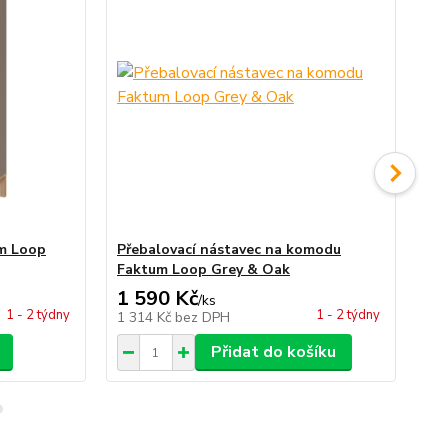
um Loop
Přebalovací nástavec na komodu
Př
Faktum Loop Grey & Oak
& 
1 590 Kč
11
/
ks
1 - 2 týdny
1 - 2 týdny
1 314 Kč
bez DPH
9 
Přidat do košíku