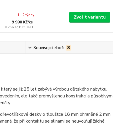
1 - 2 týdny
Zvolit variantu
9 990 Kč
/
ks
8 256 Kč
bez DPH
Související zboží
8
terý se již 25 let zabývá výrobou dětského nábytku.
provedením, ale také promyšlenou konstrukcí a působivým
riály.
 dřevotřískové desky o tloušťce 18 mm ohraněné 2 mm
mená, že při kontaktu se slinami se neuvolňují žádné