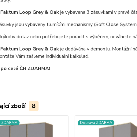
látky.
Faktum Loop Grey & Oak
je vybavena 3 zásuvkami v pravé části
zásuvky jsou vybaveny tlumícími mechanismy (Soft Close System)
akýkoliv dotaz nebo potřebujete poradit s výběrem, neváhejte n
Faktum Loop Grey & Oak
je dodávána v demontu. Montážní ná
ntáže Vám zašleme individuální kalkulaci.
 po celé ČR ZDARMA!
jící zboží
8
a ZDARMA
Doprava ZDARMA