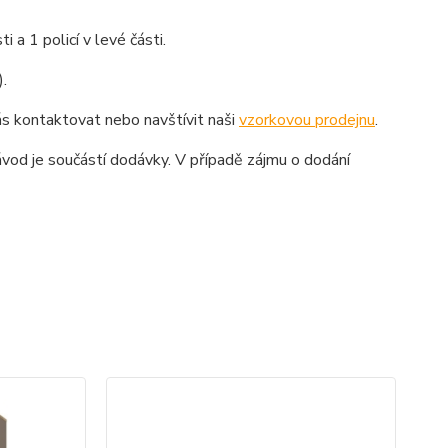
 a 1 policí v levé části.
.
ás kontaktovat nebo navštívit naši
vzorkovou prodejnu
.
vod je součástí dodávky. V případě zájmu o dodání
D