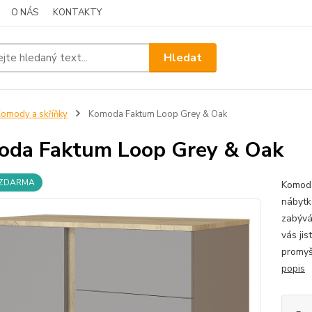
O NÁS
KONTAKTY
Hledat
omody a skříňky
Komoda Faktum Loop Grey & Oak
da Faktum Loop Grey & Oak
 ZDARMA
Komoda
nábytk
zabývá
vás ji
promyš
popis