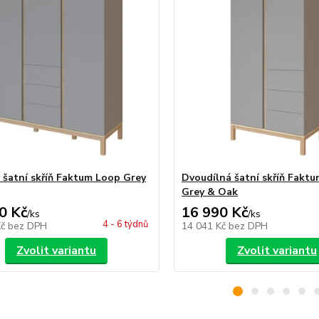
á šatní skříň Faktum Loop Grey
Dvoudílná šatní skříň Fakt
Grey & Oak
0 Kč
16 990 Kč
/
ks
/
ks
4 - 6 týdnů
Kč
bez DPH
14 041 Kč
bez DPH
Zvolit variantu
Zvolit variantu