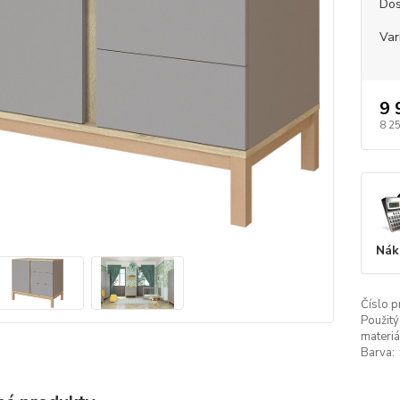
Dos
Var
9 
8 2
Nák
Číslo p
Použitý
materiá
Barva: