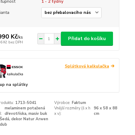
tupnost
1 - 2 týdny
ianta
990 Kč
/
ks
Přidat do košíku
56 Kč
bez DPH
Splátková kalkulačka
up na splátky
roduktu:
1713-5041
Výrobce:
Faktum
melaminem potažená
Vnější rozměry (š x h
96 x 58 x 88
l:
dřevotříska, masiv buk
x v):
cm
Šedá, dekor Natur Arwen
dub