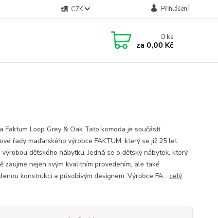
Přihlášení
CZK
0
ks
za
0,00 Kč
 Faktum Loop Grey & Oak Tato komoda je součástí
ové řady maďarského výrobce FAKTUM, který se již 25 let
 výrobou dětského nábytku. Jedná se o dětský nábytek, který
stě zaujme nejen svým kvalitním provedením, ale také
lenou konstrukcí a působivým designem. Výrobce FA...
celý