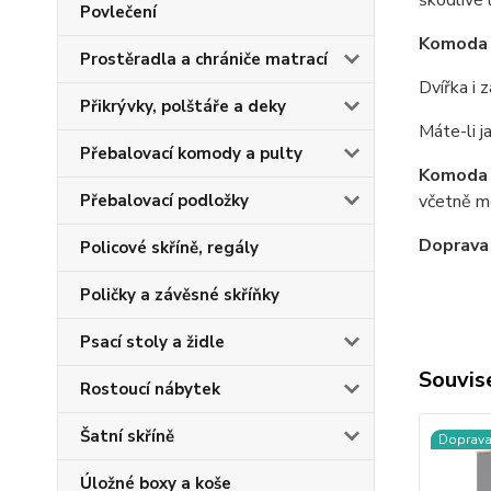
škodlivé 
Povlečení
Komoda 
Prostěradla a chrániče matrací
Dvířka i 
Přikrývky, polštáře a deky
Máte-li j
Přebalovací komody a pulty
Komoda 
Přebalovací podložky
včetně mo
Doprava
Policové skříně, regály
Poličky a závěsné skříňky
Psací stoly a židle
Souvise
Rostoucí nábytek
Šatní skříně
Doprav
Úložné boxy a koše