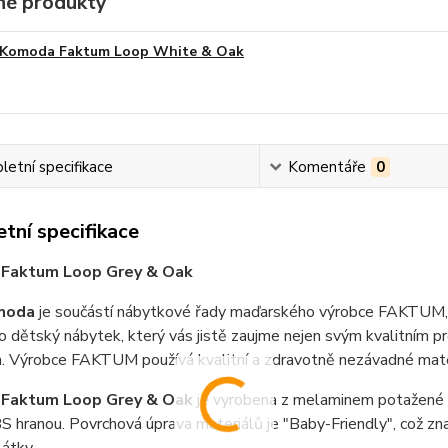
é produkty
Komoda Faktum Loop White & Oak
etní specifikace
Komentáře
0
tní specifikace
Faktum Loop Grey & Oak
moda
je součástí nábytkové řady maďarského výrobce FAKTUM, k
o dětský nábytek, který vás jistě zaujme nejen svým kvalitním 
. Výrobce FAKTUM používá kvalitní a zdravotně nezávadné mate
Faktum Loop Grey & Oak
je vyrobena z melaminem potažené
S hranou. Povrchová úprava materiálů je "Baby-Friendly", což zna