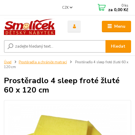
0
ks
CZK
za
0,00 Kč
Menu
Hledat
Úvod
Prostěradla a chrániče matrací
Prostěradlo 4 sleep froté žluté 60 x
120 cm
Prostěradlo 4 sleep froté žluté
60 x 120 cm