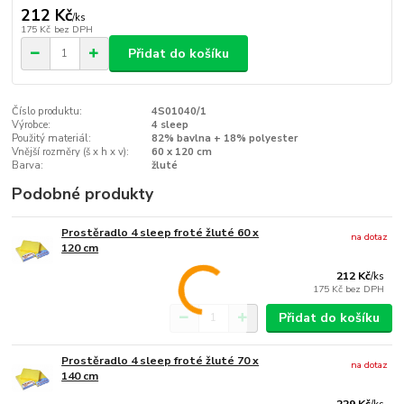
212 Kč
/
ks
175 Kč
bez DPH
Přidat do košíku
Číslo produktu:
4S01040/1
Výrobce:
4 sleep
Použitý materiál:
82% bavlna + 18% polyester
Vnější rozměry (š x h x v):
60 x 120 cm
Barva:
žluté
Podobné produkty
Prostěradlo 4 sleep froté žluté 60 x
na dotaz
120 cm
212 Kč
/
ks
175 Kč
bez DPH
Přidat do košíku
Prostěradlo 4 sleep froté žluté 70 x
na dotaz
140 cm
229 Kč