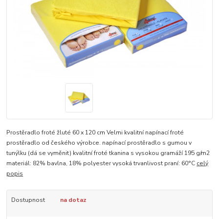
Prostěradlo froté žluté 60 x 120 cm Velmi kvalitní napínací froté
prostěradlo od českého výrobce. napínací prostěradlo s gumou v
tunýlku (dá se vyměnit) kvalitní froté tkanina s vysokou gramáží 195 g/m2
materiál: 82% bavlna, 18% polyester vysoká trvanlivost praní: 60°C
celý
popis
Dostupnost
na dotaz