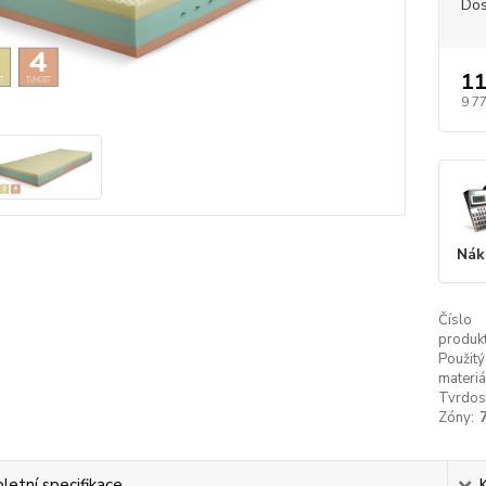
Dos
11
9 7
Nák
Číslo
produkt
Použitý
materiá
Tvrdos
Zóny:
etní specifikace