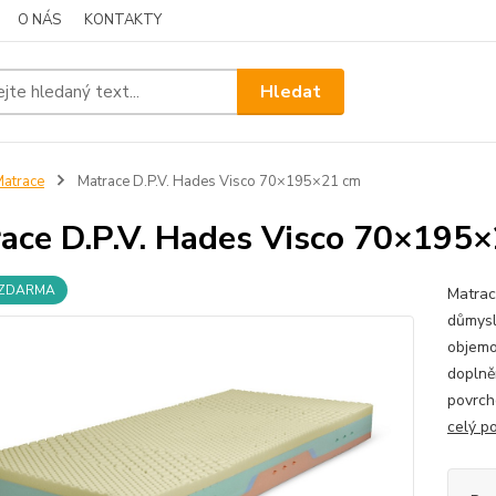
O NÁS
KONTAKTY
Hledat
atrace
Matrace D.P.V. Hades Visco 70×195×21 cm
ace D.P.V. Hades Visco 70×195
 ZDARMA
Matrac
důmysl
objemo
doplně
povrch
celý p