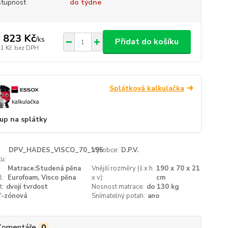
tupnost
do týdne
 823 Kč
/
ks
Přidat do košíku
71 Kč
bez DPH
Splátková kalkulačka
up na splátky
DPV_HADES_VISCO_70_195
Výrobce:
D.P.V.
u:
Matrace:Studená pěna
Vnější rozměry (š x h
190 x 70 x 21
l:
Eurofoam, Visco pěna
x v):
cm
t:
dvojí tvrdost
Nosnost matrace:
do 130 kg
7-zónová
Snímatelný potah:
ano
Komentáře
0