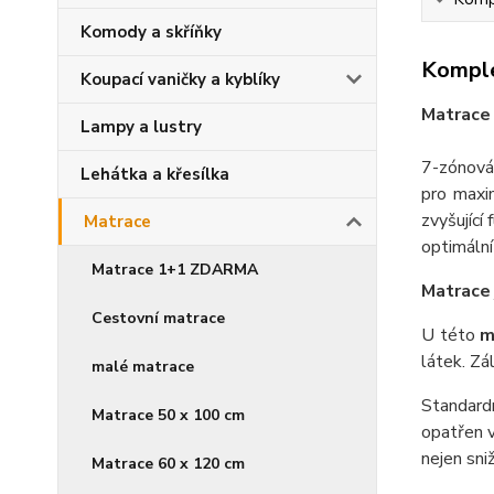
Komody a skříňky
Komple
Koupací vaničky a kyblíky
Matrace
Lampy a lustry
7-zónov
Lehátka a křesílka
pro maxi
zvyšující
Matrace
optimální
Matrace 1+1 ZDARMA
Matrac
Cestovní matrace
U této
m
látek. Zál
malé matrace
Standar
Matrace 50 x 100 cm
opatřen v
nejen sni
Matrace 60 x 120 cm