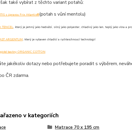
ak také vybírat z těchto variant potahů:
(potah s vůní mentolu)
IS s úpravou Frix Atlantis®
ah TENCEL
, který je jemný jako hedvábí, silný jako polyester, chladivý jako len, teplý jako vlna a p
 FAST ARGENTUM
, který je vybaven chladící a rychleschnoucí technologií
logické bavlny ORGANIC COTTON
te jakékoliv dotazy nebo potřebujete poradit s výběrem, neváhe
po ČR zdarma.
zařazeno v kategoriích
ace
Matrace 70 x 195 cm