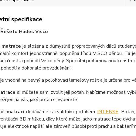
tní specifikace
 Řešeto Hades Visco
á
matrace
je složena z důmyslně propracovaných dílců studen
mální komfort jednostranně doplněna línou VISCO pěnou. Ta 
 funkčnost a pohodlí Visco pěny. Speciální prolamovanou konstruk
 pohodlí a dokonalé provzdušnění.
e
je vhodná na pevný a polohovací lamelový rošt a je určena pro v
atrace
si můžete sami zvolit její potah. Nabízíme možnost výbě
eží jen na vás, jaký potah si vyberete.
dně
matraci
dodáváme s kvalitním potahem
INTENSE
. Potah
entilační 3D mřížkou, díky které může jádro matrace lépe dých
žuje elektrické napětí, ale zároveň působí proti prachu a bakteriím