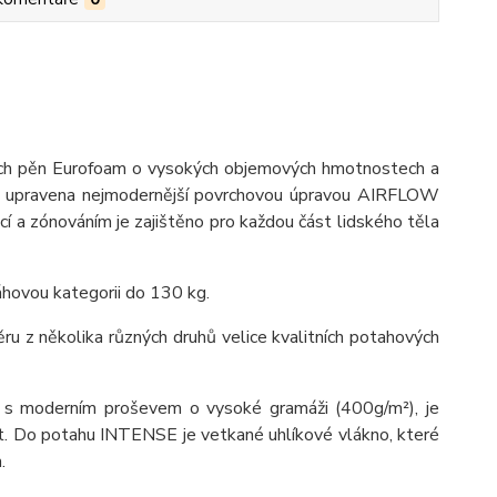
ých pěn Eurofoam o vysokých objemových hmotnostech a
je upravena nejmodernější povrchovou úpravou AIRFLOW
cí a zónováním je zajištěno pro každou část lidského těla
áhovou kategorii do 130 kg.
ru z několika různých druhů velice kvalitních potahových
, s moderním proševem o vysoké gramáži (400g/m²), je
at. Do potahu INTENSE je vetkané uhlíkové vlákno, které
.