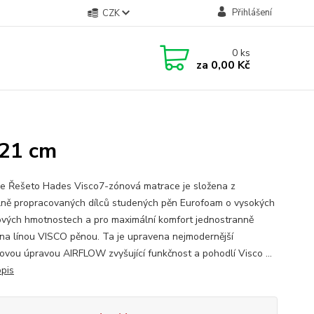
Přihlášení
CZK
0
ks
za
0,00 Kč
×21 cm
e Řešeto Hades Visco7-zónová matrace je složena z
ně propracovaných dílců studených pěn Eurofoam o vysokých
vých hmotnostech a pro maximální komfort jednostranně
na línou VISCO pěnou. Ta je upravena nejmodernější
ovou úpravou AIRFLOW zvyšující funkčnost a pohodlí Visco ...
opis