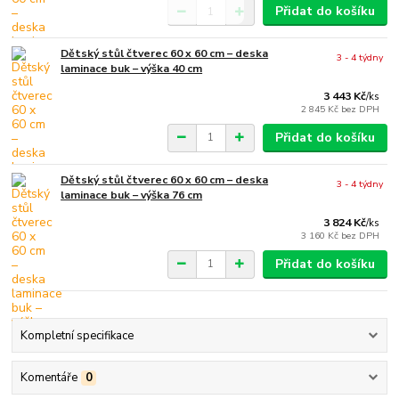
Přidat do košíku
Dětský stůl čtverec 60 x 60 cm – deska
3 - 4 týdny
laminace buk – výška 40 cm
3 443 Kč
/
ks
2 845 Kč
bez DPH
Přidat do košíku
Dětský stůl čtverec 60 x 60 cm – deska
3 - 4 týdny
laminace buk – výška 76 cm
3 824 Kč
/
ks
3 160 Kč
bez DPH
Přidat do košíku
Kompletní specifikace
Komentáře
0