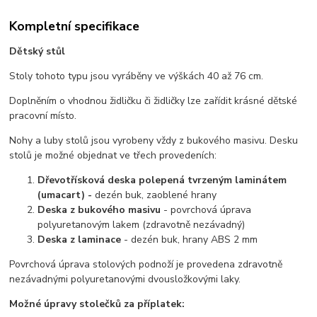
Kompletní specifikace
Dětský stůl
Stoly tohoto typu jsou vyráběny ve výškách 40 až 76 cm.
Doplněním o vhodnou židličku či židličky lze zařídit krásné dětské
pracovní místo.
Nohy a luby stolů jsou vyrobeny vždy z bukového masivu. Desku
stolů je možné objednat ve třech provedeních:
Dřevotřísková deska polepená tvrzeným laminátem
(umacart) -
dezén buk, zaoblené hrany
Deska z bukového masivu
- povrchová úprava
polyuretanovým lakem (zdravotně nezávadný)
Deska z laminace
- dezén buk, hrany ABS 2 mm
Povrchová úprava stolových podnoží je provedena zdravotně
nezávadnými polyuretanovými dvousložkovými laky.
Možné úpravy stolečků za příplatek: