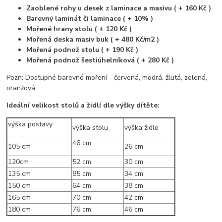
Zaoblené rohy u desek z laminace a masivu ( + 160 Kč )
Barevný laminát či laminace ( + 10% )
Mořené hrany stolu ( + 120 Kč )
Mořená deska masiv buk ( + 480 Kč/m2 )
Mořená podnož stolu ( + 190 Kč )
Mořená podnož šestiúhelníková ( + 280 Kč )
Pozn: Dostupné barevné moření - červená, modrá, žlutá, zelená,
oranžová
Ideální velikost stolů a židlí dle výšky dítěte:
výška postavy
výška stolu
výška židle
46 cm
105 cm
26 cm
120cm
52 cm
30 cm
135 cm
85 cm
34 cm
150 cm
64 cm
38 cm
165 cm
70 cm
42 cm
180 cm
76 cm
46 cm