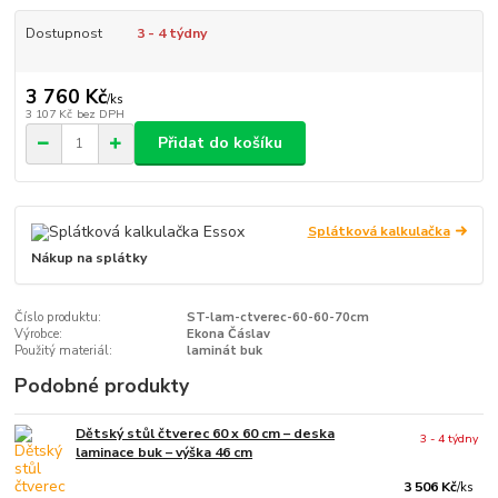
Dostupnost
3 - 4 týdny
3 760 Kč
/
ks
3 107 Kč
bez DPH
Přidat do košíku
Splátková kalkulačka
Nákup na splátky
Číslo produktu:
ST-lam-ctverec-60-60-70cm
Výrobce:
Ekona Čáslav
Použitý materiál:
laminát buk
Podobné produkty
Dětský stůl čtverec 60 x 60 cm – deska
3 - 4 týdny
laminace buk – výška 46 cm
3 506 Kč
/
ks