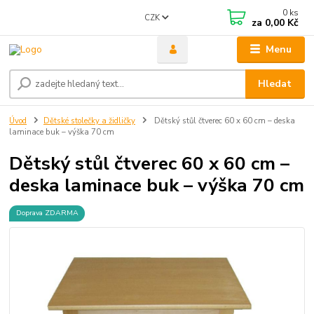
0
ks
CZK
za
0,00 Kč
Menu
Hledat
Úvod
Dětské stolečky a židličky
Dětský stůl čtverec 60 x 60 cm – deska
laminace buk – výška 70 cm
Dětský stůl čtverec 60 x 60 cm –
deska laminace buk – výška 70 cm
Doprava ZDARMA