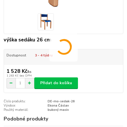
výška sedáku 26 cm
Dostupnost
3 - 4 týdny
1 528 Kč
/
ks
1 263 Kč
bez DPH
Přidat do košíku
Číslo produktu:
DE-mo-sedak-26
Výrobce:
Ekona Čáslav
Použitý materiál:
bukový masiv
Podobné produkty