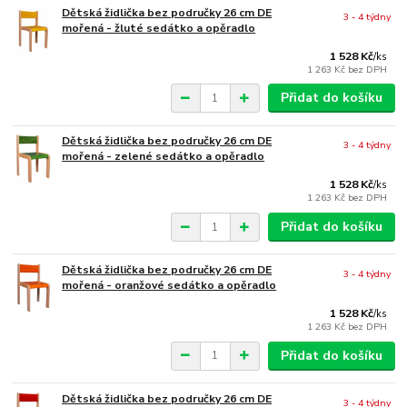
Dětská židlička bez područky 26 cm DE
3 - 4 týdny
mořená - žluté sedátko a opěradlo
1 528 Kč
/
ks
1 263 Kč
bez DPH
Přidat do košíku
Dětská židlička bez područky 26 cm DE
3 - 4 týdny
mořená - zelené sedátko a opěradlo
1 528 Kč
/
ks
1 263 Kč
bez DPH
Přidat do košíku
Dětská židlička bez područky 26 cm DE
3 - 4 týdny
mořená - oranžové sedátko a opěradlo
1 528 Kč
/
ks
1 263 Kč
bez DPH
Přidat do košíku
Dětská židlička bez područky 26 cm DE
3 - 4 týdny