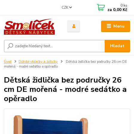
0
ks
CZK
za
0,00 Kč
Menu
Hledat
Úvod
Dětské stolečky a židličky
Dětská židlička bez područky 26 cm DE
mořená - modré sedátko a opěradlo
Dětská židlička bez područky 26
cm DE mořená - modré sedátko a
opěradlo