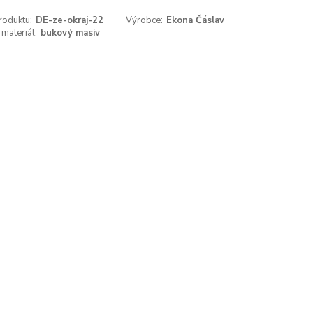
roduktu:
DE-ze-okraj-22
Výrobce:
Ekona Čáslav
 materiál:
bukový masiv