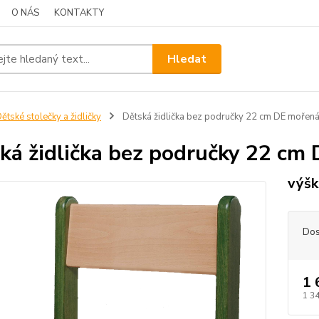
O NÁS
KONTAKTY
Hledat
ětské stolečky a židličky
Dětská židlička bez područky 22 cm DE mořená 
ká židlička bez područky 22 cm 
výšk
Dos
1 
1 3