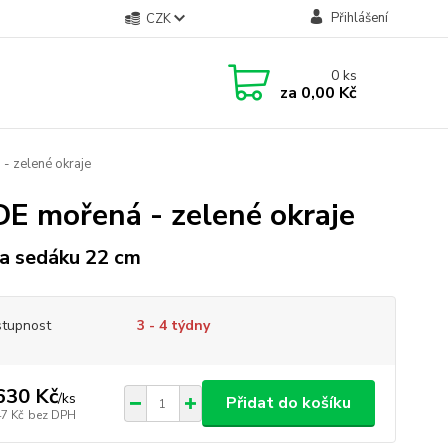
Přihlášení
CZK
0
ks
za
0,00 Kč
- zelené okraje
DE mořená - zelené okraje
a sedáku 22 cm
tupnost
3 - 4 týdny
630 Kč
/
ks
Přidat do košíku
47 Kč
bez DPH