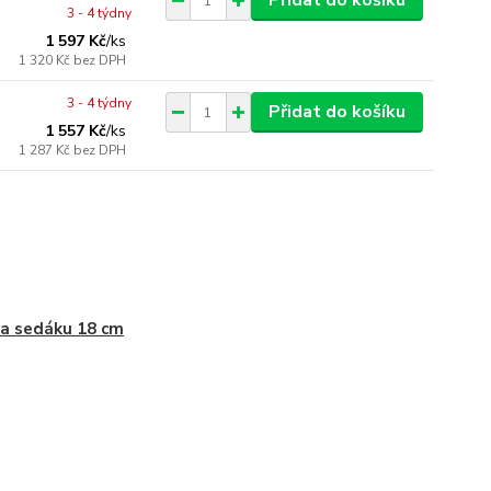
Přidat do košíku
3 - 4 týdny
1 597 Kč
/
ks
1 320 Kč
bez DPH
3 - 4 týdny
Přidat do košíku
1 557 Kč
/
ks
1 287 Kč
bez DPH
a sedáku 18 cm