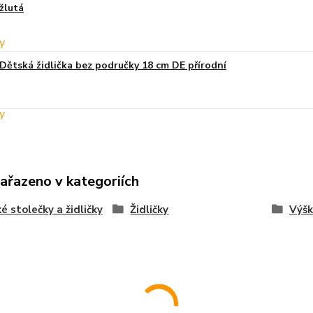
žlutá
Dětská židlička bez područky 18 cm DE přírodní
zařazeno v kategoriích
é stolečky a židličky
Židličky
Výšk