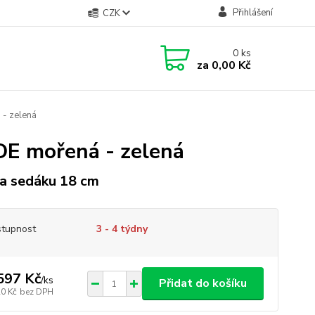
Přihlášení
CZK
0
ks
za
0,00 Kč
 - zelená
DE mořená - zelená
a sedáku 18 cm
tupnost
3 - 4 týdny
597 Kč
/
ks
Přidat do košíku
20 Kč
bez DPH