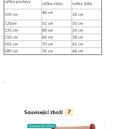
výška postavy
výška stolu
výška židle
46 cm
105 cm
26 cm
120cm
52 cm
30 cm
135 cm
85 cm
34 cm
150 cm
64 cm
38 cm
165 cm
70 cm
42 cm
180 cm
76 cm
46 cm
.
Související zboží
7
Doprava ZDARMA
Doprava ZD