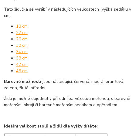
Tato židlička se vyrábí v následujících velikostech (výška sedáku v
cm):
18 cm
22 cm
26 cm
30 cm
34 cm
38 cm
42 cm
46 cm
Barevné možnosti
jsou následující: červená, modrá, oranžová,
zelená, žlutá, přírodní
Židli je možné objednat v přírodní barvě,celou mořenou, s barevně
mořenými okraji či barevně mořeným sedákem a opěradlem.
Ideální velikost stolů a židlí dle výšky dítěte: