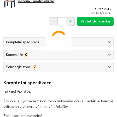
mořená - modré okraje
1 597 Kč
/
ks
1 320 Kč
bez DPH
Přidat do košíku
Kompletní specifikace
Komentáře
0
Související zboží
7
Kompletní specifikace
Dětská židlička
Židlička je vyrobena z kvalitního bukového dřeva. Sedák je tvarově
vylisován z vícevrstvé bukové překližky.
Židle jsou stohovatelné.