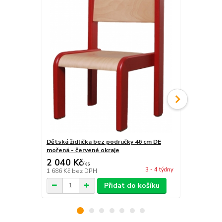
Dětská židlička bez područky 46 cm DE
Dětská židl
mořená - červené okraje
mořená - če
2 040 Kč
1 996 Kč
/
ks
3 - 4 týdny
1 686 Kč
bez DPH
1 650 Kč
bez
Přidat do košíku