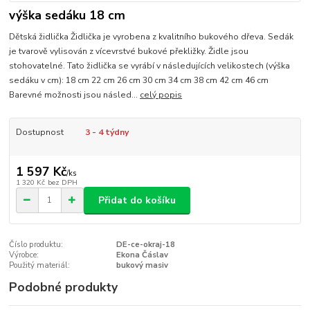
výška sedáku 18 cm
Dětská židlička Židlička je vyrobena z kvalitního bukového dřeva. Sedák
je tvarově vylisován z vícevrstvé bukové překližky. Židle jsou
stohovatelné. Tato židlička se vyrábí v následujících velikostech (výška
sedáku v cm): 18 cm 22 cm 26 cm 30 cm 34 cm 38 cm 42 cm 46 cm
Barevné možnosti jsou násled...
celý popis
Dostupnost
3 - 4 týdny
1 597 Kč
/
ks
1 320 Kč
bez DPH
Přidat do košíku
Číslo produktu:
DE-ce-okraj-18
Výrobce:
Ekona Čáslav
Použitý materiál:
bukový masiv
Podobné produkty