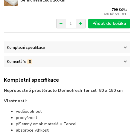
Dermofresh 180 x 200 cm
799 Kč
/
ks
660 Kč
bez DPH
Přidat do košíku
Kompletní specifikace
Komentáře
0
Kompletní specifikace
Nepropustné prostěradlo Dermofresh tencel 80 x 180 cm
Vlastnosti:
voděodolnost
prodyšnost
příjemný omak materiálu Tencel
absorbce vlhkosti