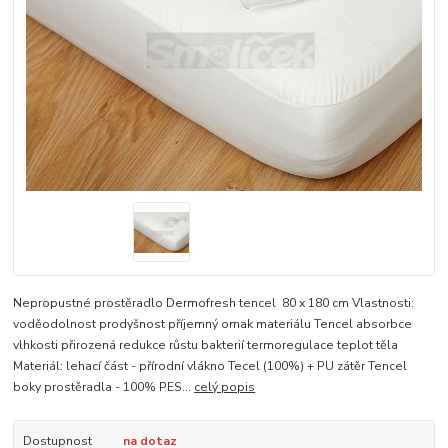
Nepropustné prostěradlo Dermofresh tencel 80 x 180 cm Vlastnosti:
voděodolnost prodyšnost příjemný omak materiálu Tencel absorbce
vlhkosti přirozená redukce růstu bakterií termoregulace teplot těla
Materiál: lehací část - přírodní vlákno Tecel (100%) + PU zátěr Tencel
boky prostěradla - 100% PES...
celý popis
Dostupnost
na dotaz