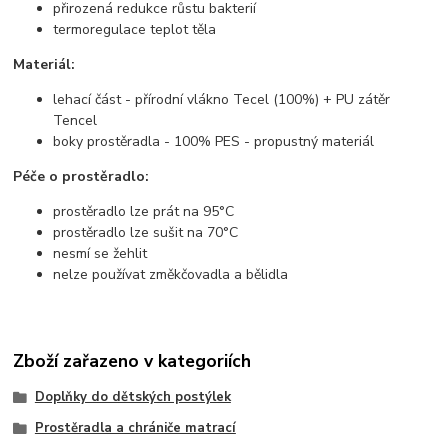
přirozená redukce růstu bakterií
termoregulace teplot těla
Materiál:
lehací část - přírodní vlákno Tecel (100%) + PU zátěr
Tencel
boky prostěradla - 100% PES - propustný materiál
Péče o prostěradlo:
prostěradlo lze prát na 95°C
prostěradlo lze sušit na 70°C
nesmí se žehlit
nelze používat změkčovadla a bělidla
Zboží zařazeno v kategoriích
Doplňky do dětských postýlek
Prostěradla a chrániče matrací