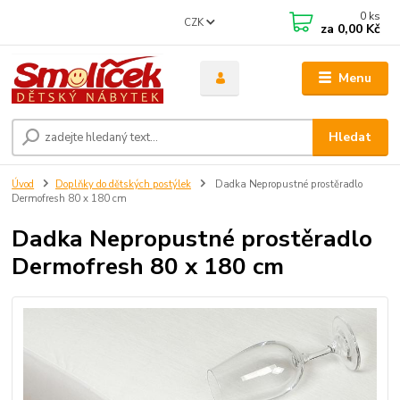
0
ks
CZK
za
0,00 Kč
Menu
Hledat
Úvod
Doplňky do dětských postýlek
Dadka Nepropustné prostěradlo
Dermofresh 80 x 180 cm
Dadka Nepropustné prostěradlo
Dermofresh 80 x 180 cm