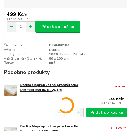
499 Kč
/
ks
412 Kč
bez DPH
Přidat do košíku
Číslo produktu:
DERM80180
Výrobce:
Dadka
Použitý materiál:
100% Tencel, PU záter
Vnější rozměry (š x h x v):
80 x 200 cm
Barva:
bílé
Podobné produkty
Dadka Nepropustné prostěradlo
skladem
Dermofresh 60 x 120 cm
299 Kč
/
ks
247 Kč
bez DPH
Přidat do košíku
Dadka Nepropustné prostěradlo
2 - 4 týdny