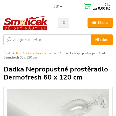
0
ks
CZK
za
0,00 Kč
Menu
Hledat
Úvod
Prostěradla a chrániče matrací
Dadka Nepropustné prostěradlo
Dermofresh 60 x 120 cm
Dadka Nepropustné prostěradlo
Dermofresh 60 x 120 cm