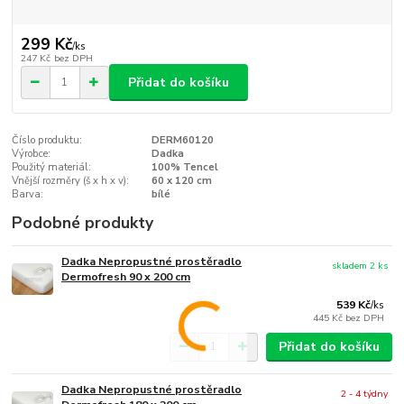
299 Kč
/
ks
247 Kč
bez DPH
Přidat do košíku
Číslo produktu:
DERM60120
Výrobce:
Dadka
Použitý materiál:
100% Tencel
Vnější rozměry (š x h x v):
60 x 120 cm
Barva:
bílé
Podobné produkty
Dadka Nepropustné prostěradlo
skladem 2 ks
Dermofresh 90 x 200 cm
539 Kč
/
ks
445 Kč
bez DPH
Přidat do košíku
Dadka Nepropustné prostěradlo
2 - 4 týdny