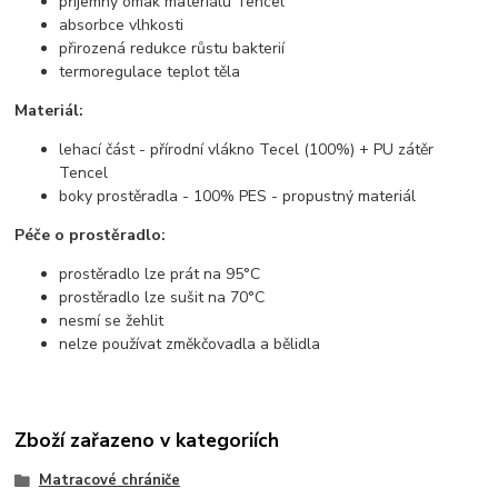
příjemný omak materiálu Tencel
absorbce vlhkosti
přirozená redukce růstu bakterií
termoregulace teplot těla
Materiál:
lehací část - přírodní vlákno Tecel (100%) + PU zátěr
Tencel
boky prostěradla - 100% PES - propustný materiál
Péče o prostěradlo:
prostěradlo lze prát na 95°C
prostěradlo lze sušit na 70°C
nesmí se žehlit
nelze používat změkčovadla a bělidla
Zboží zařazeno v kategoriích
Matracové chrániče