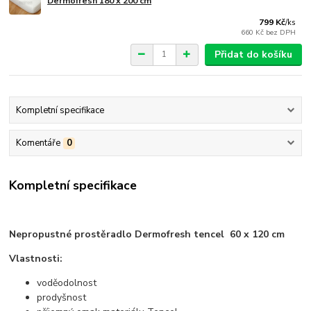
Dermofresh 180 x 200 cm
799 Kč
/
ks
660 Kč
bez DPH
Přidat do košíku
Kompletní specifikace
Komentáře
0
Kompletní specifikace
Nepropustné prostěradlo Dermofresh tencel 60 x 120 cm
Vlastnosti:
voděodolnost
prodyšnost