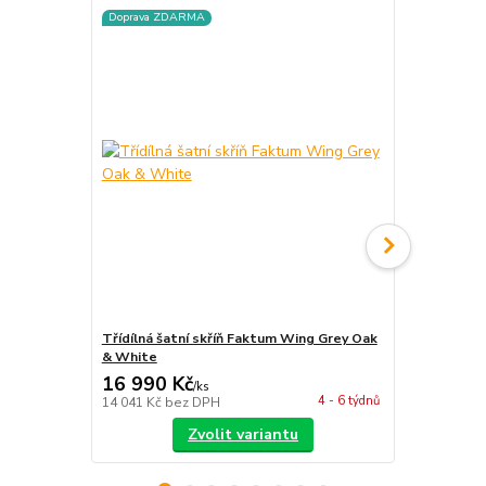
Doprava ZDARMA
Doprava ZD
Třídílná šatní skříň Faktum Wing Grey Oak
Dvoudílná š
& White
Oak & Whit
16 990 Kč
10 990 
/
ks
4 - 6 týdnů
14 041 Kč
bez DPH
9 083 Kč
bez
Zvolit variantu