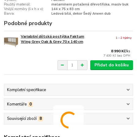
Použitý materiál:
melaminem potažená dřevotříska, masiv buk
Vnější rozměry (š x h x v):
144 x 75 x 83 cm
Barva:
Ledová bílá, dekor Šedý Arwen dub
Podobné produkty
Variabilní dětská postýlka Faktum
1 - 2 týdny
Wing Grey Oak & Grey 70 x 140 cm
8 990 Kč
/
ks
7 430 Kč
bez DPH
Přidat do košíku
Kompletní specifikace
Komentáře
0
Související zboží
8