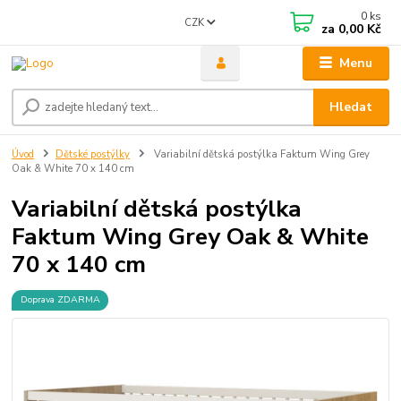
0
ks
CZK
za
0,00 Kč
Menu
Hledat
Úvod
Dětské postýlky
Variabilní dětská postýlka Faktum Wing Grey
Oak & White 70 x 140 cm
Variabilní dětská postýlka
Faktum Wing Grey Oak & White
70 x 140 cm
Doprava ZDARMA