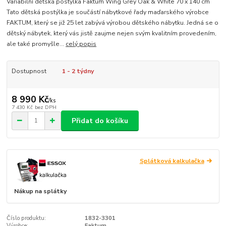
Variabilní dětská postýlka Faktum Wing Grey Oak & White 70 x 140 cm
Tato dětská postýlka je součástí nábytkové řady maďarského výrobce
FAKTUM, který se již 25 let zabývá výrobou dětského nábytku. Jedná se o
dětský nábytek, který vás jistě zaujme nejen svým kvalitním provedením,
ale také promyšle...
celý popis
Dostupnost
1 - 2 týdny
8 990 Kč
/
ks
7 430 Kč
bez DPH
Přidat do košíku
Splátková kalkulačka
Nákup na splátky
Číslo produktu:
1832-3301
Výrobce:
Faktum