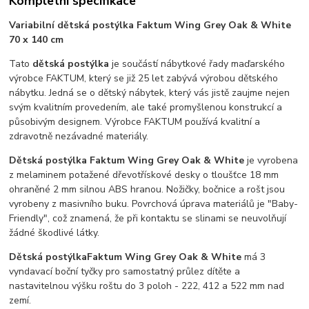
Kompletní specifikace
Variabilní dětská postýlka Faktum Wing Grey Oak & White
70 x 140 cm
Tato
dětská postýlka
je součástí nábytkové řady maďarského
výrobce FAKTUM, který se již 25 let zabývá výrobou dětského
nábytku. Jedná se o dětský nábytek, který vás jistě zaujme nejen
svým kvalitním provedením, ale také promyšlenou konstrukcí a
působivým designem. Výrobce FAKTUM používá kvalitní a
zdravotně nezávadné materiály.
Dětská postýlka Faktum Wing Grey Oak & White
je vyrobena
z melaminem potažené dřevotřískové desky o tloušťce 18 mm
ohraněné 2 mm silnou ABS hranou. Nožičky, bočnice a rošt jsou
vyrobeny z masivního buku. Povrchová úprava materiálů je "Baby-
Friendly", což znamená, že při kontaktu se slinami se neuvolňují
žádné škodlivé látky.
Dětská postýlka
Faktum Wing Grey Oak & White
má 3
vyndavací boční tyčky pro samostatný průlez dítěte a
nastavitelnou výšku roštu do 3 poloh - 222, 412 a 522 mm nad
zemí.