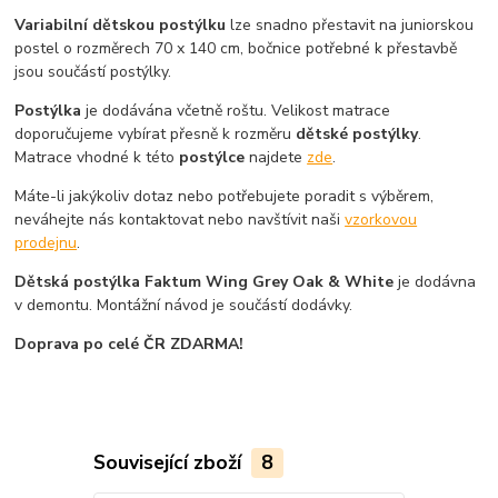
Variabilní dětskou postýlku
lze snadno přestavit na juniorskou
postel o rozměrech 70 x 140 cm, bočnice potřebné k přestavbě
jsou součástí postýlky.
Postýlka
je dodávána včetně roštu. Velikost matrace
doporučujeme vybírat přesně k rozměru
dětské postýlky
.
Matrace vhodné k této
postýlce
najdete
zde
.
Máte-li jakýkoliv dotaz nebo potřebujete poradit s výběrem,
neváhejte nás kontaktovat nebo navštívit naši
vzorkovou
prodejnu
.
Dětská postýlka Faktum Wing Grey Oak & White
je dodávna
v demontu. Montážní návod je součástí dodávky.
Doprava po celé ČR ZDARMA!
Související zboží
8