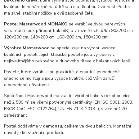
bukového dřeva,
které vyniká svou odolností, vysokou nosností a
kvalitou. Je nenáročné na údržbu a má dlouhou životnost. Postel
má silné, stabilní nožičky a dvě zaoblená čela.
Postel Masterwood MONAKO
se vyrábí ve dvou barevných
variantách (buk přírodní, buk bílý) a v rozměrech lůžka 90×200 cm,
120×200 cm, 140×200 cm, 160×200 cm, 180×200 cm.
Výrobce Masterwood
se specializuje na výrobu vysoce
kvalitních postelí. Jejich klasické postele jsou vyrobeny z
nejkvalitnějšího bukového a dubového dřeva z balkánských lesů.
Postele, které vyrábí, jsou praktické, elegantní, jednoduché,
snadno se montují a jsou vysoce kvalitní, což Vám zaručí
dlouhodobou životnost.
Společnost Masterwood má vlastní výrobní linku s rozlohou více
než 2 500 m² se všemi potřebnými certifikáty (EN ISO 9001: 2008,
FSC® CoC (FSC-C122764), UNI EN 71-3: 2013…), s více než 70
zaměstnanci.
Postel dodáváme v
demontu
, celkem ve dvou balících. Montážní
návod je ke stažení u produktu.