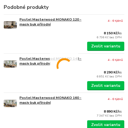
Podobné produkty
Postel Masterwood MONAKO 120 -
4 - 6 týdnů
masiv buk přírodní
8 150 Kč
/
ks
6 736 Kč
bez DPH
Zvolit variantu
Postel Masterwood MONAKO 140 -
4 - 6 týdnů
masiv buk přírodní
8 290 Kč
/
ks
6 851 Kč
bez DPH
Zvolit variantu
Postel Masterwood MONAKO 160 -
4 - 6 týdnů
masiv buk přírodní
8 890 Kč
/
ks
7 347 Kč
bez DPH
Zvolit variantu