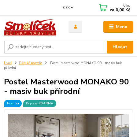
0
ks
CZK
za
0,00 Kč
Menu
Hledat
Úvod
Dětské postele
Postel Masterwood MONAKO 90 - masiv buk
přírodní
Postel Masterwood MONAKO 90
- masiv buk přírodní
Novinka
Doprava ZDARMA