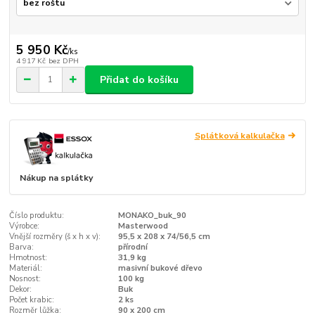
5 950 Kč
/
ks
4 917 Kč
bez DPH
Přidat do košíku
Splátková kalkulačka
Nákup na splátky
Číslo produktu:
MONAKO_buk_90
Výrobce:
Masterwood
Vnější rozměry (š x h x v):
95,5 x 208 x 74/56,5 cm
Barva:
přírodní
Hmotnost:
31,9 kg
Materiál:
masivní bukové dřevo
Nosnost:
100 kg
Dekor:
Buk
Počet krabic:
2 ks
Rozměr lůžka:
90 x 200 cm