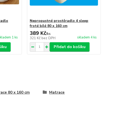
radlo
Nepropustné prostěradlo 4 sleep
froté bílé 80 x 160 cm
389 Kč
/
ks
kladem 1 ks
skladem 4 ks
321 Kč
bez DPH
šíku
Přidat do košíku
ace 80 x 160 cm
Matrace