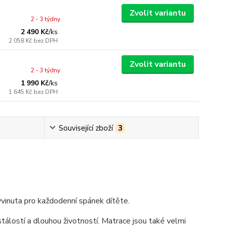
Zvolit variantu
2 - 3 týdny
2 490 Kč
/
ks
2 058 Kč
bez DPH
Zvolit variantu
2 - 3 týdny
1 990 Kč
/
ks
1 645 Kč
bez DPH
Související zboží
3
vinuta pro každodenní spánek dítěte.
stálostí a dlouhou životností. Matrace jsou také velmi