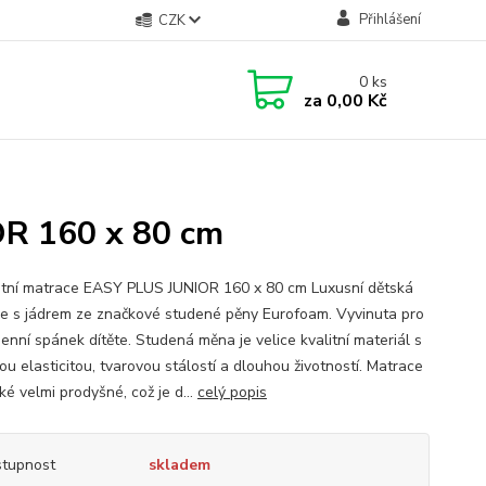
Přihlášení
CZK
0
ks
za
0,00 Kč
OR 160 x 80 cm
tní matrace EASY PLUS JUNIOR 160 x 80 cm Luxusní dětská
e s jádrem ze značkové studené pěny Eurofoam. Vyvinuta pro
enní spánek dítěte. Studená měna je velice kvalitní materiál s
u elasticitou, tvarovou stálostí a dlouhou životností. Matrace
ké velmi prodyšné, což je d...
celý popis
tupnost
skladem