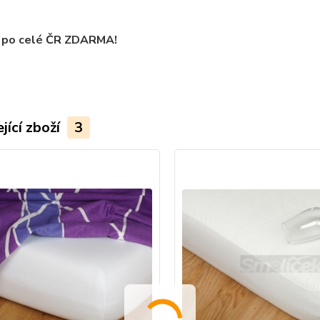
 po celé ČR ZDARMA!
jící zboží
3