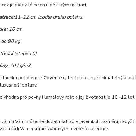
 což je důležité nejen u dětských matrací.
trace:
11-12 cm (podle druhu potahu)
dra:
10 cm
do 90 kg
třední (stupeň 6)
ěny
: 40 kg/m3
ákladním potahem je
Covertex,
tento potah je snímatelný a pra
luxusnější potahy.
e vhodná pro pevný i lamelový rošt a její životnost je 10 -12 let.
ě zájmu Vám můžeme dodat matraci v jakémkoli rozměru, i když
at a rádi Vám matraci vybraných rozměrů naceníme.