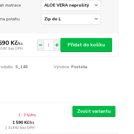
ah matrace
 na potahu
590 Kč
/
ks
Přidat do košíku
40 Kč
bez DPH
roduktu:
S_148
Výrobce:
Postelia
Zvolit variantu
2 - 3 týdny
1 590 Kč
/
ks
1 314 Kč
bez DPH