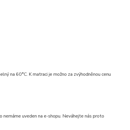
telný na 60
°
C. K matraci je možno za zvýhodněnou cenu
 ho nemáme uveden na e-shopu. Neváhejte nás proto