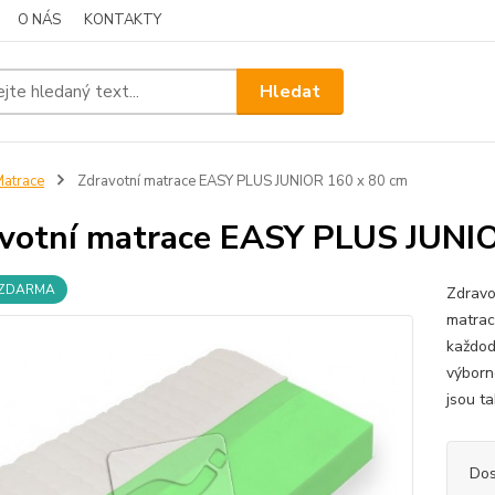
O NÁS
KONTAKTY
Hledat
atrace
Zdravotní matrace EASY PLUS JUNIOR 160 x 80 cm
votní matrace EASY PLUS JUNI
 ZDARMA
Zdravo
matrac
každod
výborno
jsou ta
Dos