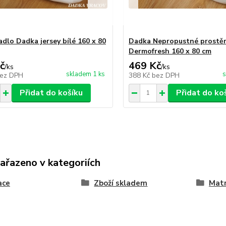
adlo Dadka jersey bílé 160 x 80
Dadka Nepropustné prostě
Dermofresh 160 x 80 cm
č
469 Kč
/
ks
/
ks
skladem 1 ks
s
ez DPH
388 Kč
bez DPH
Přidat do košíku
Přidat do ko
zařazeno v kategoriích
ace
Zboží skladem
Matr