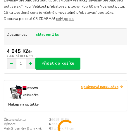
Závěsný přebalovací pult ROBA sklopný Praktický závěsný přebalovací
pult se skřínkou. Velikost přebalovací plochy: 75 x 60 cm Nosnost pultu:
15 kg Uvedená cena je včetně omyvatelné přebalovací podložky.
Doprava po celé ČR ZDARMA!
celý popis
Dostupnost
skladem 1 ks
4 045 Kč
/
ks
3 343 Kč
bez DPH
Přidat do košíku
Splátková kalkulačka
Nákup na splátky
Číslo produktu:
26015_F150
Výrobce:
Roba
Vnější rozměry (š x h x v):
63 x 19 x 79 cm