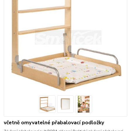
včetně omyvatelné přabalovací podložky