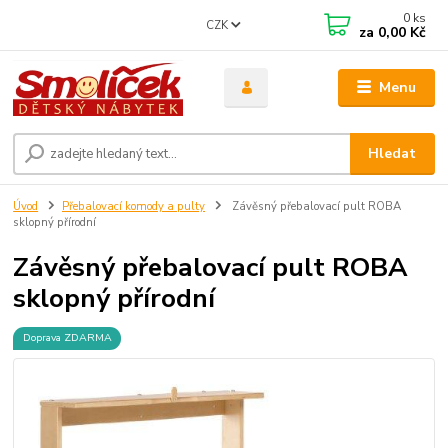
0
ks
CZK
za
0,00 Kč
Menu
Hledat
Úvod
Přebalovací komody a pulty
Závěsný přebalovací pult ROBA
sklopný přírodní
Závěsný přebalovací pult ROBA
sklopný přírodní
Doprava ZDARMA