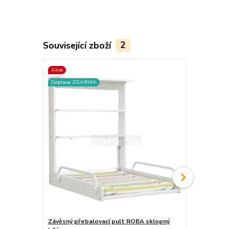
Související zboží
2
Akce
Doprava ZD
Doprava ZDARMA
Závěsný přebalovací pult ROBA sklopný
Závěsný pře