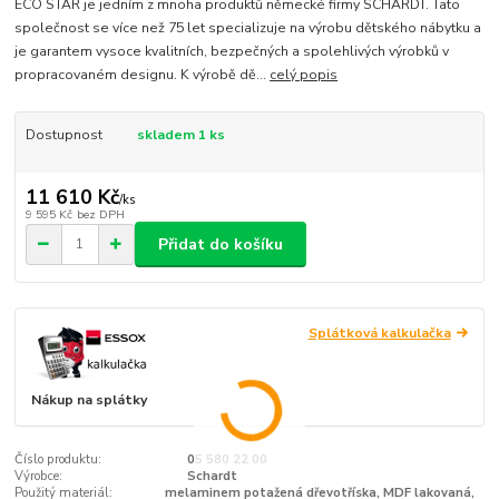
ECO STAR je jedním z mnoha produktů německé firmy SCHARDT. Tato
společnost se více než 75 let specializuje na výrobu dětského nábytku a
je garantem vysoce kvalitních, bezpečných a spolehlivých výrobků v
propracovaném designu. K výrobě dě...
celý popis
Dostupnost
skladem 1 ks
11 610 Kč
/
ks
9 595 Kč
bez DPH
Přidat do košíku
Splátková kalkulačka
Nákup na splátky
Číslo produktu:
05 580 22 00
Výrobce:
Schardt
Použitý materiál:
melaminem potažená dřevotříska, MDF lakovaná,