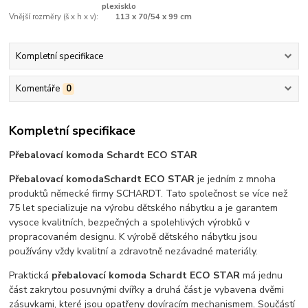
plexisklo
Vnější rozměry (š x h x v):
113 x 70/54 x 99 cm
Kompletní specifikace
Komentáře
0
Kompletní specifikace
Přebalovací komoda Schardt ECO STAR
Přebalovací komoda
Schardt ECO STAR
je jedním z mnoha
produktů německé firmy SCHARDT. Tato společnost se více než
75 let specializuje na výrobu dětského nábytku a je garantem
vysoce kvalitních, bezpečných a spolehlivých výrobků v
propracovaném designu. K výrobě dětského nábytku jsou
používány vždy kvalitní a zdravotně nezávadné materiály.
Praktická
přebalovací komoda Schardt ECO STAR
má jednu
část zakrytou posuvnými dvířky a druhá část je vybavena dvěmi
zásuvkami, které jsou opatřeny dovíracím mechanismem. Součástí