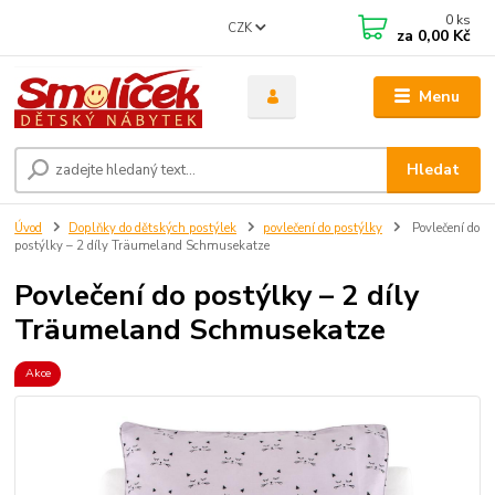
0
ks
CZK
za
0,00 Kč
Menu
Hledat
Úvod
Doplňky do dětských postýlek
povlečení do postýlky
Povlečení do
postýlky – 2 díly Träumeland Schmusekatze
Povlečení do postýlky – 2 díly
Träumeland Schmusekatze
Akce