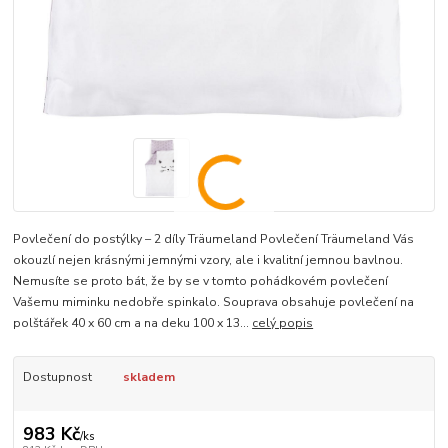
Povlečení do postýlky – 2 díly Träumeland Povlečení Träumeland Vás
okouzlí nejen krásnými jemnými vzory, ale i kvalitní jemnou bavlnou.
Nemusíte se proto bát, že by se v tomto pohádkovém povlečení
Vašemu miminku nedobře spinkalo. Souprava obsahuje povlečení na
polštářek 40 x 60 cm a na deku 100 x 13...
celý popis
Dostupnost
skladem
983 Kč
/
ks