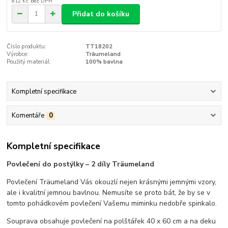
812 Kč
bez DPH
Přidat do košíku
Číslo produktu:
TT18202
Výrobce:
Träumeland
Použitý materiál:
100% bavlna
Kompletní specifikace
Komentáře
0
Kompletní specifikace
Povlečení do postýlky – 2 díly Träumeland
Povlečení Träumeland Vás okouzlí nejen krásnými jemnými vzory,
ale i kvalitní jemnou bavlnou. Nemusíte se proto bát, že by se v
tomto pohádkovém povlečení Vašemu miminku nedobře spinkalo.
Souprava obsahuje povlečení na polštářek 40 x 60 cm a na deku