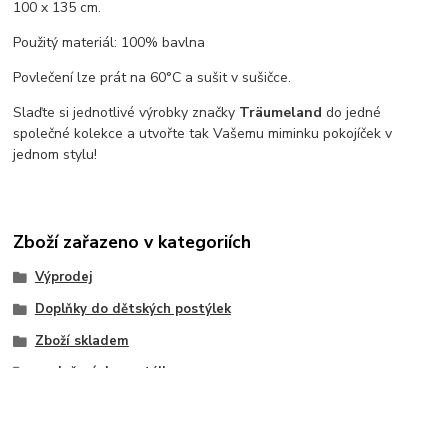
100 x 135 cm.
Použitý materiál: 100% bavlna
Povlečení lze prát na 60°C a sušit v sušičce.
Slaďte si jednotlivé výrobky značky
Träumeland
do jedné
společné kolekce a utvořte tak Vašemu miminku pokojíček v
jednom stylu!
Zboží zařazeno v kategoriích
Výprodej
Doplňky do dětských postýlek
Zboží skladem
povlečení do postýlky
Povlečení a sety do postýlek