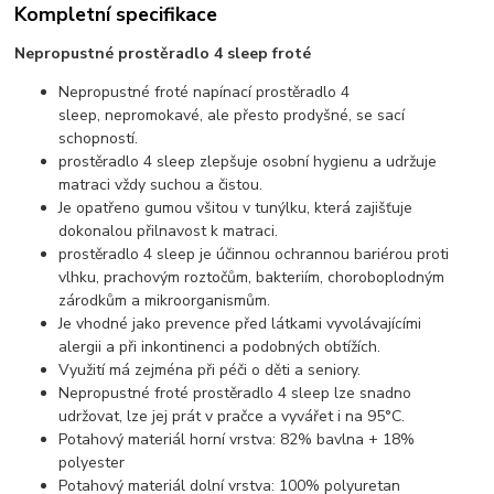
Kompletní specifikace
Nepropustné prostěradlo 4 sleep froté
Nepropustné froté napínací prostěradlo 4
sleep, nepromokavé, ale přesto prodyšné, se sací
schopností.
prostěradlo 4 sleep zlepšuje osobní hygienu a udržuje
matraci vždy suchou a čistou.
Je opatřeno gumou všitou v tunýlku, která zajišťuje
dokonalou přilnavost k matraci.
prostěradlo 4 sleep je účinnou ochrannou bariérou proti
vlhku, prachovým roztočům, bakteriím, choroboplodným
zárodkům a mikroorganismům.
Je vhodné jako prevence před látkami vyvolávajícími
alergii a při inkontinenci a podobných obtížích.
Využití má zejména při péči o děti a seniory.
Nepropustné froté prostěradlo 4 sleep lze snadno
udržovat, lze jej prát v pračce a vyvářet i na 95°C.
Potahový materiál horní vrstva: 82% bavlna + 18%
polyester
Potahový materiál dolní vrstva: 100% polyuretan