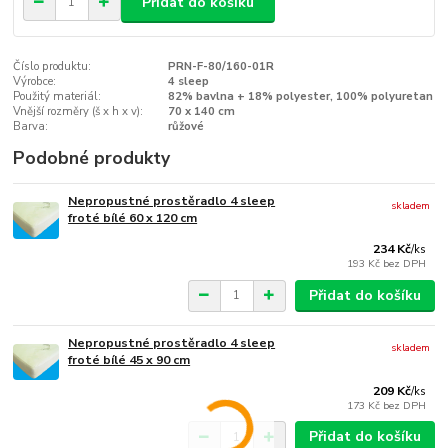
Přidat do košíku
Číslo produktu:
PRN-F-80/160-01R
Výrobce:
4 sleep
Použitý materiál:
82% bavlna + 18% polyester, 100% polyuretan
Vnější rozměry (š x h x v):
70 x 140 cm
Barva:
růžové
Podobné produkty
Nepropustné prostěradlo 4 sleep
skladem
froté bílé 60 x 120 cm
234 Kč
/
ks
193 Kč
bez DPH
Přidat do košíku
Nepropustné prostěradlo 4 sleep
skladem
froté bílé 45 x 90 cm
209 Kč
/
ks
173 Kč
bez DPH
Přidat do košíku