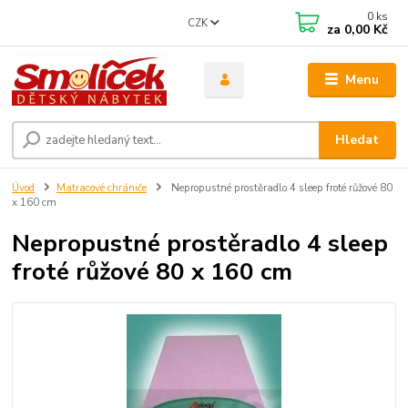
0
ks
CZK
za
0,00 Kč
Menu
Hledat
Úvod
Matracové chrániče
Nepropustné prostěradlo 4 sleep froté růžové 80
x 160 cm
Nepropustné prostěradlo 4 sleep
froté růžové 80 x 160 cm