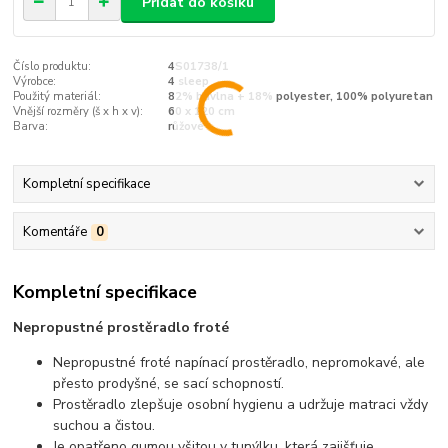
Přidat do košíku
Číslo produktu:
4S01738/1
Výrobce:
4 sleep
Použitý materiál:
82% bavlna + 18% polyester, 100% polyuretan
Vnější rozměry (š x h x v):
60 x 120 cm
Barva:
růžové
Kompletní specifikace
Komentáře
0
Kompletní specifikace
Nepropustné prostěradlo froté
Nepropustné froté napínací prostěradlo, nepromokavé, ale
přesto prodyšné, se sací schopností.
Prostěradlo zlepšuje osobní hygienu a udržuje matraci vždy
suchou a čistou.
Je opatřeno gumou všitou v tunýlku, která zajišťuje