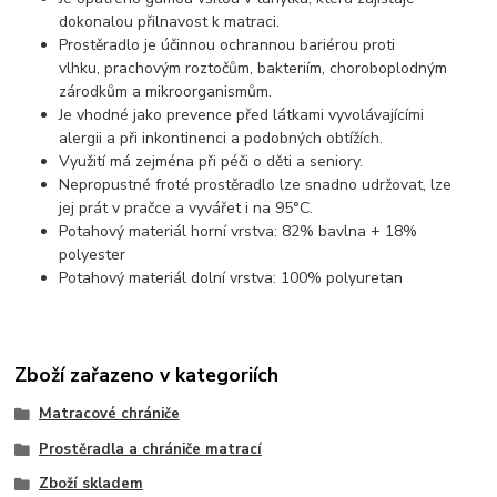
dokonalou přilnavost k matraci.
Prostěradlo je účinnou ochrannou bariérou proti
vlhku, prachovým roztočům, bakteriím, choroboplodným
zárodkům a mikroorganismům.
Je vhodné jako prevence před látkami vyvolávajícími
alergii a při inkontinenci a podobných obtížích.
Využití má zejména při péči o děti a seniory.
Nepropustné froté prostěradlo lze snadno udržovat, lze
jej prát v pračce a vyvářet i na 95°C.
Potahový materiál horní vrstva: 82% bavlna + 18%
polyester
Potahový materiál dolní vrstva: 100% polyuretan
Zboží zařazeno v kategoriích
Matracové chrániče
Prostěradla a chrániče matrací
Zboží skladem