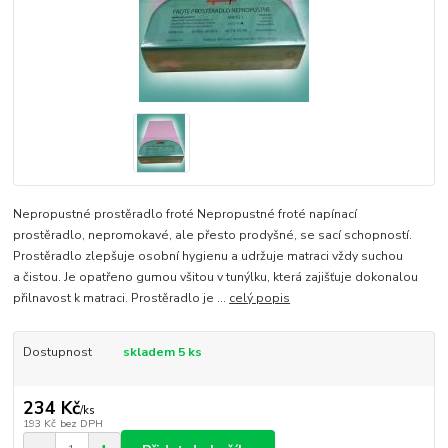
Nepropustné prostěradlo froté Nepropustné froté napínací
prostěradlo, nepromokavé, ale přesto prodyšné, se sací schopností.
Prostěradlo zlepšuje osobní hygienu a udržuje matraci vždy suchou
a čistou. Je opatřeno gumou všitou v tunýlku, která zajišťuje dokonalou
přilnavost k matraci. Prostěradlo je ...
celý popis
Dostupnost
skladem 5 ks
234 Kč
/
ks
193 Kč
bez DPH