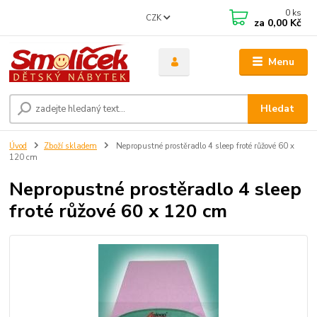
0
ks
CZK
za
0,00 Kč
Menu
Hledat
Úvod
Zboží skladem
Nepropustné prostěradlo 4 sleep froté růžové 60 x
120 cm
Nepropustné prostěradlo 4 sleep
froté růžové 60 x 120 cm