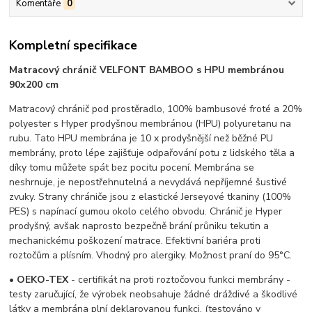
Komentáře
0
Kompletní specifikace
Matracový chránič VELFONT BAMBOO s HPU membránou
90x200 cm
Matracový chránič pod prostěradlo, 100% bambusové froté a 20%
polyester s Hyper prodyšnou membránou (HPU) polyuretanu na
rubu. Tato HPU membrána je 10 x prodyšnější než běžné PU
membrány, proto lépe zajišťuje odpařování potu z lidského těla a
díky tomu můžete spát bez pocitu pocení. Membrána se
neshrnuje, je nepostřehnutelná a nevydává nepříjemné šustivé
zvuky. Strany chrániče jsou z elastické Jerseyové tkaniny (100%
PES) s napínací gumou okolo celého obvodu. Chránič je Hyper
prodyšný, avšak naprosto bezpečně brání průniku tekutin a
mechanickému poškození matrace. Efektivní bariéra proti
roztočům a plísním. Vhodný pro alergiky. Možnost praní do 95°C.
•
OEKO-TEX
- certifikát na proti roztočovou funkci membrány -
testy zaručující, že výrobek neobsahuje žádné dráždivé a škodlivé
látky a membrána plní deklarovanou funkci. (testováno v