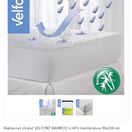
Matracový chránič VELFONT BAMBOO s HPU membránou 90x200 cm