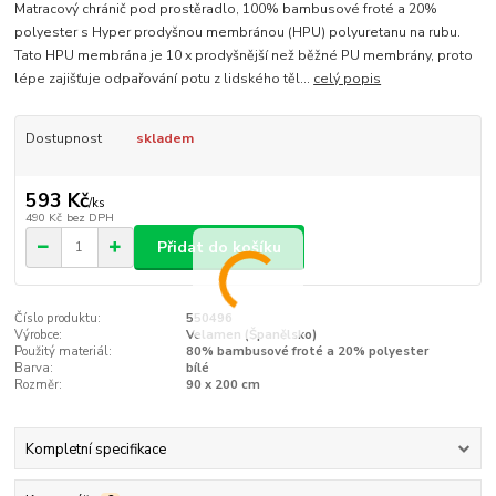
Matracový chránič pod prostěradlo, 100% bambusové froté a 20%
polyester s Hyper prodyšnou membránou (HPU) polyuretanu na rubu.
Tato HPU membrána je 10 x prodyšnější než běžné PU membrány, proto
lépe zajišťuje odpařování potu z lidského těl...
celý popis
Dostupnost
skladem
593 Kč
/
ks
490 Kč
bez DPH
Přidat do košíku
Číslo produktu:
550496
Výrobce:
Velamen (Španělsko)
Použitý materiál:
80% bambusové froté a 20% polyester
Barva:
bílé
Rozměr:
90 x 200 cm
Kompletní specifikace