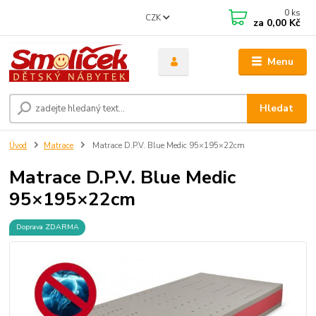
0
ks
CZK
za
0,00 Kč
Menu
Hledat
Úvod
Matrace
Matrace D.P.V. Blue Medic 95×195×22cm
Matrace D.P.V. Blue Medic
95×195×22cm
Doprava ZDARMA