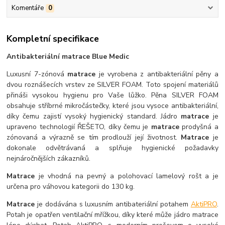
Komentáře
0
Kompletní specifikace
Antibakteriální matrace Blue Medic
Luxusní 7-zónová
matrace
je vyrobena z antibakteriální pěny a
dvou roznášecích vrstev ze SILVER FOAM. Toto spojení materiálů
přináši vysokou hygienu pro Vaše lůžko. Pěna SILVER FOAM
obsahuje stříbrné mikročástečky, které jsou vysoce antibakteriální,
díky čemu zajistí vysoký hygienický standard. Jádro
matrace
je
upraveno technologií ŘEŠETO, díky čemu je
matrace
prodyšná a
zónovaná a výrazně se tím prodlouží její životnost.
Matrace
je
dokonale odvětrávaná a splňuje hygienické požadavky
nejnáročnějších zákazníků.
Matrace
je vhodná na pevný a polohovací lamelový rošt a je
určena pro váhovou kategorii do 130 kg.
Matrace
je dodávána s luxusním antibateriální potahem
AktiPRO
.
Potah je opatřen ventilační mřížkou, díky které může jádro matrace