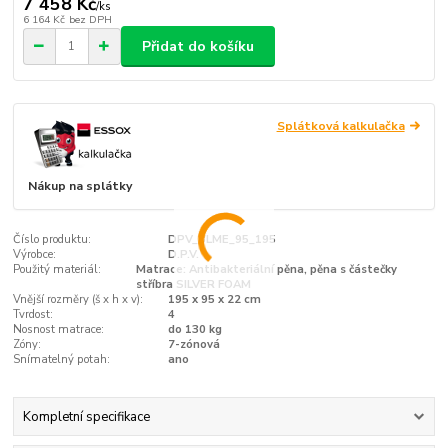
7 458 Kč
/
ks
6 164 Kč
bez DPH
Přidat do košíku
Splátková kalkulačka
Nákup na splátky
Číslo produktu:
DPV_BLME_95_195
Výrobce:
D.P.V.
Použitý materiál:
Matrace: Antibakteriální pěna, pěna s částečky
stříbra SILVER FOAM
Vnější rozměry (š x h x v):
195 x 95 x 22 cm
Tvrdost:
4
Nosnost matrace:
do 130 kg
Zóny:
7-zónová
Snímatelný potah:
ano
Kompletní specifikace