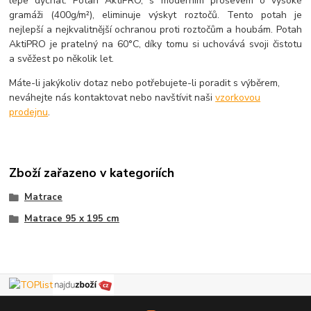
lépe dýchat. Potah AktiPRO, s moderním proševem o vysoké
gramáži (400g/m²), eliminuje výskyt roztočů. Tento potah je
nejlepší a nejkvalitnější ochranou proti roztočům a houbám. Potah
AktiPRO je pratelný na 60°C, díky tomu si uchovává svoji čistotu
a svěžest po několik let.
Máte-li jakýkoliv dotaz nebo potřebujete-li poradit s výběrem,
neváhejte nás kontaktovat nebo navštívit naši
vzorkovou
prodejnu
.
Zboží zařazeno v kategoriích
Matrace
Matrace 95 x 195 cm