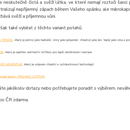
e neskutečně čistá a svěží látka, ve které nemají roztoči šanci
tralizují nepříjemný zápach během Vašeho spánku, ale mikrokaps
chává svěží a příjemnou vůni.
ak také vybírat z těchto variant potahů:
ah TENCEL
, který je jemný jako hedvábí, silný jako polyester, chladivý jako len, teplý jako vlna a p
NSE
, který je opatřen ventilační mřížkou pro lepší odvětrávání matrace
 FAST ARGENTUM
, který je vybaven chladící a rychleschnoucí technologií
logické bavlny ORGANIC COTTON
te jakékoliv dotazy nebo potřebujete poradit s výběrem, neváhe
po ČR zdarma.