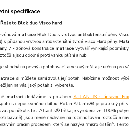
tní specifikace
 Řešeto Blok duo Visco hard
7-zónová
matrace
Blok Duo s vrstvou antibakteriální pěny Visco
d) s přidanou vrstvou antibakteriální tvrdé Visco Hard pěny.
Mat
rany. 7 - zónová konstrukce
matrace
vytváří vynikající podmínky
ztočů a jsou odolné proti vzniku plísní a hub.
e
je vhodná na pevný a polohovací lamelový rošt a je určena pro v
atrace
si můžete sami zvolit její potah. Nabízíme možnost výbě
eží jen na vás, jaký potah si vyberete.
dně
matraci
dodáváme s potahem
ATLANTIS s úpravou Frix
polu s neposkvrněnou bílou. Potah Atlantis® je pratelný při vy
vat po několik let. Atlantis® látka je vyrobena ze 100% polyes
roti bavlně), jsou méně náchylné na rozmnožování roztočů a nav
enzivním pracím procesem, který se nazýva "mikro čištění". Tent