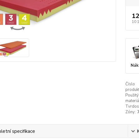
12
10 
Nák
Číslo
produkt
Použitý
materiá
Tvrdos
Zóny:
etní specifikace