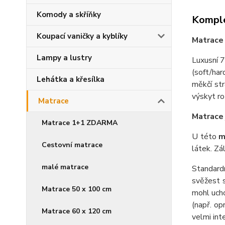
Komody a skříňky
Komple
Koupací vaničky a kyblíky
Matrace
Lampy a lustry
Luxusní 
(soft/har
Lehátka a křesílka
měkčí st
výskyt ro
Matrace
Matrac
Matrace 1+1 ZDARMA
U této
m
Cestovní matrace
látek. Zál
malé matrace
Standar
svěžest s
Matrace 50 x 100 cm
mohl ucho
(např. op
Matrace 60 x 120 cm
velmi int