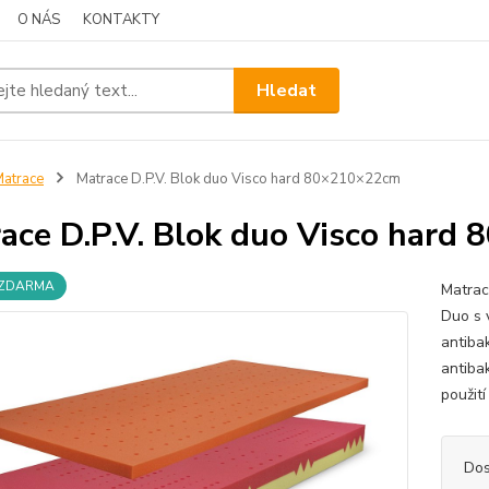
O NÁS
KONTAKTY
Hledat
atrace
Matrace D.P.V. Blok duo Visco hard 80×210×22cm
ace D.P.V. Blok duo Visco hard
 ZDARMA
Matrac
Duo s 
antibak
antiba
použití
Dos