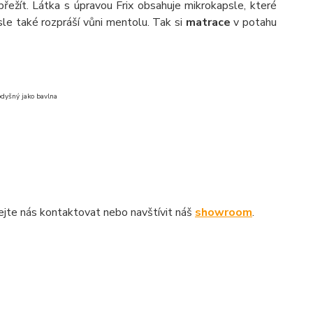
 přežít. Látka s úpravou Frix obsahuje mikrokapsle, které
le také rozpráší vůni mentolu. Tak si
matrace
v potahu
rodyšný jako bavlna
jte nás kontaktovat nebo navštívit náš
showroom
.