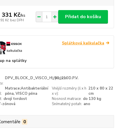
 331 Kč
/
ks
Přidat do košíku
191 Kč
bez DPH
Splátková kalkulačka
up na splátky
DPV_BLOCK_D_VISCO_H_80_210
Výrobce:
D.P.V.
u:
Matrace:Antibakteriální
Vnější rozměry (š x h
210 x 80 x 22
l:
pěna, VISCO pěna
x v):
cm
t:
dvojí tvrdost
Nosnost matrace:
do 130 kg
7-zónová
Snímatelný potah:
ano
Komentáře
0