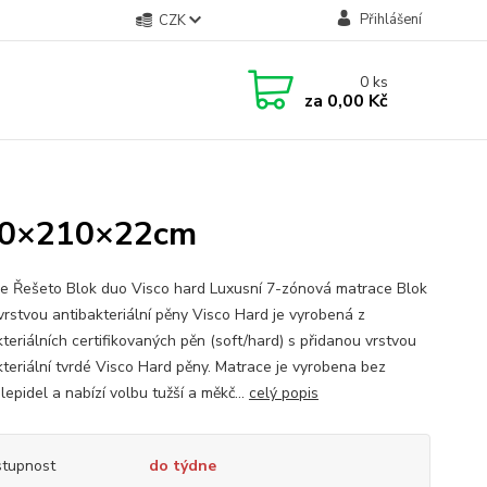
Přihlášení
CZK
0
ks
za
0,00 Kč
 80×210×22cm
e Řešeto Blok duo Visco hard Luxusní 7-zónová matrace Blok
vrstvou antibakteriální pěny Visco Hard je vyrobená z
teriálních certifikovaných pěn (soft/hard) s přidanou vrstvou
kteriální tvrdé Visco Hard pěny. Matrace je vyrobena bez
 lepidel a nabízí volbu tužší a měkč...
celý popis
tupnost
do týdne