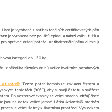
 Hard je vyrobená z antibakteriálních certifikovaných pěn
race
je vyrobena bez použití lepidel a nabízí volbu tužší a
 pro správné držení páteře. Antibakteriální pěny eliminují
áhovou kategorii do 130 kg.
ru z několika různých druhů velice kvalitních potahových
 Atlantis®
. Tento potah kombinuje základní čistotu a
sokých teplotách (90°C), aby si svoji čistotu a svěžest
teru. Polyesterové tkaniny se velmi snadno udržují čisté
íc jsou na dotek velice jemné. Látka Atlantis® prochází
o proces je velmi šetrný k životnímu prostředí. Výsledkem