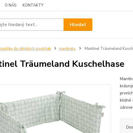
O NÁS
KONTAKTY
Hledat
oplňky do dětských postýlek
mantinely
Mantinel Träumeland Kusch
inel Träumeland Kuschelhase
Mantin
krásný
prvníc
klidné
zárove
Dos