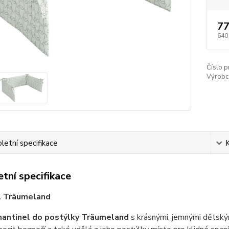
77
640
Číslo p
Výrobc
etní specifikace
tní specifikace
l Träumeland
antinel do postýlky Träumeland
s krásnými, jemnými dětský