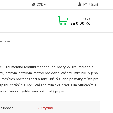
Přihlášení
CZK
0
ks
za
0,00 Kč
elhase
el Träumeland Kvalitní mantinel do postýlky Träumeland s
mi, jemnými dětskými motivy poskytne Vašemu miminku v jeho
h měsících pocit bezpečí a také udělá z jeho postýlky místo pro
 spaní. chrání hlavičku Vašeho miminka před jejím otlučením a
ň zabraňuje vystrkování nož...
celý popis
tupnost
1 - 2 týdny