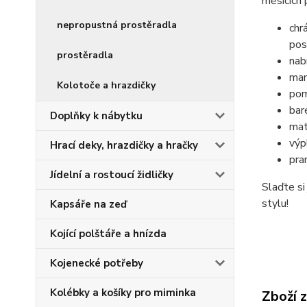
měsících 
nepropustná prostěradla
chr
pos
prostěradla
nab
man
Kolotoče a hrazdičky
pom
bar
Doplňky k nábytku
mat
výp
Hrací deky, hrazdičky a hračky
pra
Jídelní a rostoucí židličky
Slaďte si
stylu!
Kapsáře na zeď
Kojící polštáře a hnízda
Kojenecké potřeby
Kolébky a košíky pro miminka
Zboží 