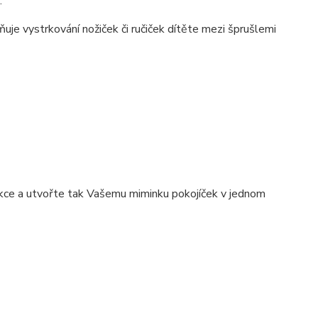
.
uje vystrkování nožiček či ručiček dítěte mezi šprušlemi
kce a utvořte tak Vašemu miminku pokojíček v jednom