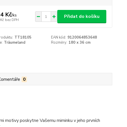
4 Kč
/
ks
Přidat do košíku
 Kč
bez DPH
roduktu:
TT18105
EAN kód:
9120064853648
e:
Träumeland
Rozměry:
180 x 36 cm
Komentáře
0
mi motivy poskytne Vašemu miminku v jeho prvních