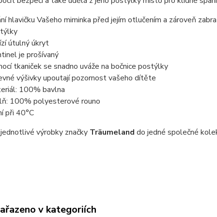
pocit bezpečí a také udělá z jeho postýlky místo pro klidné spaní
ání hlavičku Vašeho miminka před jejím otlučením a zároveň zabraň
týlky
ízí útulný úkryt
tinel je prošívaný
ocí tkaniček se snadno uváže na bočnice postýlky
evné výšivky upoutají pozornost vašeho dítěte
eriál: 100% bavlna
lň: 100% polyesterové rouno
ní při 40°C
 jednotlivé výrobky značky
Träumeland
do jedné společné kole
zařazeno v kategoriích