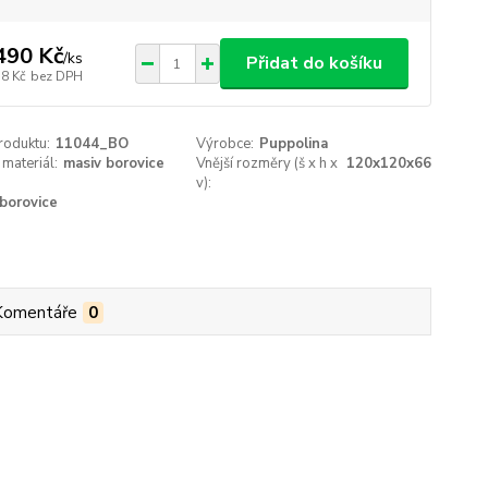
490 Kč
/
ks
Přidat do košíku
58 Kč
bez DPH
roduktu:
11044_BO
Výrobce:
Puppolina
 materiál:
masiv borovice
Vnější rozměry (š x h x
120x120x66
v):
borovice
Komentáře
0