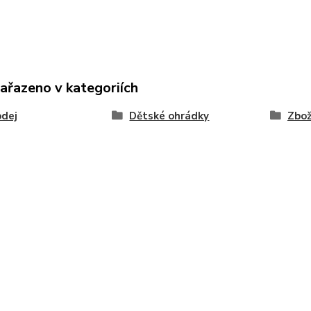
zařazeno v kategoriích
odej
Dětské ohrádky
Zbož