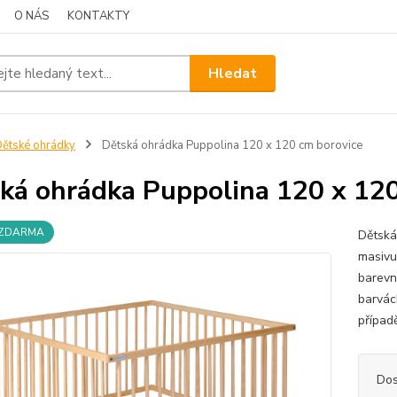
O NÁS
KONTAKTY
Hledat
ětské ohrádky
Dětská ohrádka Puppolina 120 x 120 cm borovice
ká ohrádka Puppolina 120 x 120
 ZDARMA
Dětská
masivu
barevn
barvách
případ
Dos