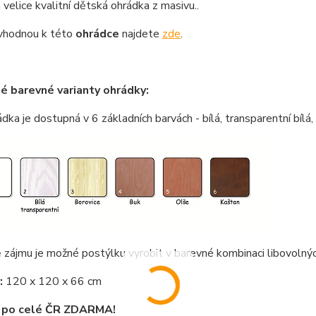
 velice kvalitní dětská ohrádka z masivu..
vhodnou k této
ohrádce
najdete
zde
.
 barevné varianty ohrádky:
dka je dostupná v 6 základních barvách - bílá, transparentní bílá, 
 zájmu je možné postýlku vyrobit v barevné kombinaci libovoln
:
120 x 120 x 66 cm
 po celé ČR ZDARMA!