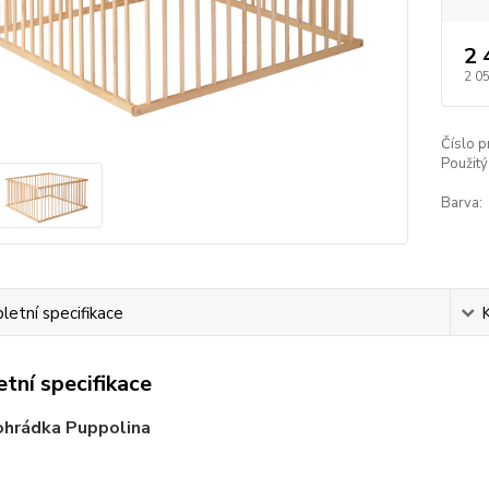
2 
2 0
Číslo p
Použitý
Barva:
etní specifikace
tní specifikace
ohrádka Puppolina