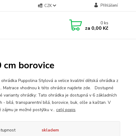
Přihlášení
CZK
0
ks
za
0,00 Kč
 cm borovice
 ohrádka Puppolina Stylová a velice kvalitní dětská ohrádka z
.. Matrace vhodnou k této ohrádce najdete zde. Dostupné
é varianty ohrádky: Tato ohrádka je dostupná v 6 základních
 - bílá, transparentní bílá, borovice, buk, olše a kaštan. V
ě zájmu je možné postýlku v...
celý popis
tupnost
skladem